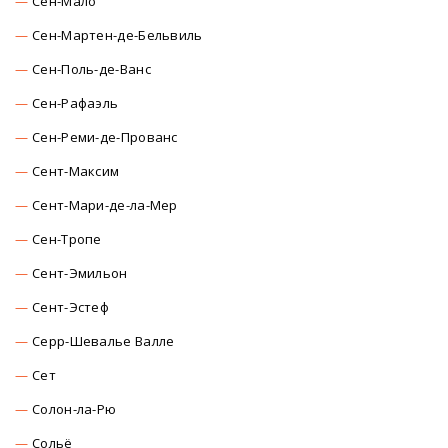
Сен-Мало
Сен-Мартен-де-Бельвиль
Сен-Поль-де-Ванс
Сен-Рафаэль
Сен-Реми-де-Прованс
Сент-Максим
Сент-Мари-де-ла-Мер
Сен-Тропе
Сент-Эмильон
Сент-Эстеф
Серр-Шевалье Валле
Сет
Солон-ла-Рю
Сольё