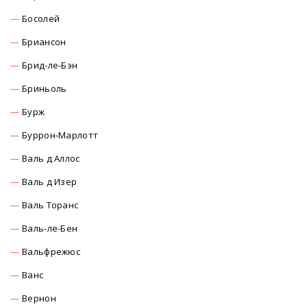
Босолей
Бриансон
Брид-ле-Бэн
Бриньоль
Бурж
Буррон-Марлотт
Валь д Аллос
Валь д Изер
Валь Торанс
Валь-ле-Бен
Вальфрежюс
Ванс
Вернон