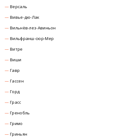
Версаль
Вивье-дю-Лак
Вильнёв-лез-Авиньон
Вильфранш-сюр-Мер
Витре
Виши
Гавр
Гассен
Горд
Грасс
Гренобль
Гримо
Гриньян