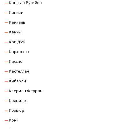
Кане-ан-Русийон
Канизи
Канкаль
Канны
Кап Д'Ай
Каркасcон
Касcиc
Кастеллан
Киберон
Клермон-Ферран
Кольмар
Кольюр
Конк