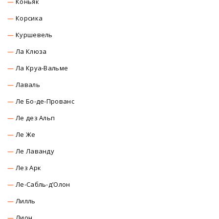
Коньяк
Корсика
Куршевель
Ла Клюза
Ла Круа-Вальме
Лаваль
Ле Бо-де-Прованс
Ле дез Альп
Ле Же
Ле Лаванду
Лез Арк
Ле-Сабль-д’Олон
Лилль
Лион