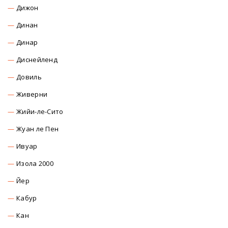
Дижон
Динан
Динар
Диснейленд
Довиль
Живерни
Жийи-ле-Сито
Жуан ле Пен
Ивуар
Изола 2000
Йер
Кабур
Кан