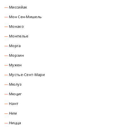
Миссийак
Мон Сен-Мишель
Монако
Монпелье
Морга
Морзин
Мужен
Мустье-Сент-Мари
Мюлуз
Мюциг
Нант
Ним
Ницца