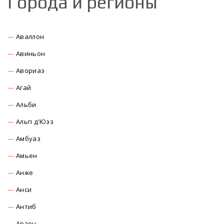
Города и регионы
Аваллон
Авиньон
Авориаз
Агай
Альби
Альп д'Юэз
Амбуаз
Амьен
Анже
Анси
Антиб
Арзон