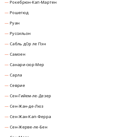
Рокебрюн-Кап-Мартен
Рошегюд
Руан
Руссильон
Сабль дОр ле Пэн
Самоен
Санари-сюр-Мер
Сарла
Севрие
Сен-Гийем-ле-Дезер
Сен-Жан-де-Люз
Сен-Жан-Кап-Ферра
Сен-Жерве-ле-Бен