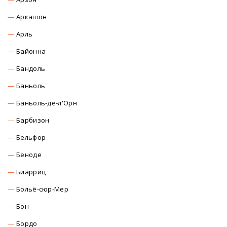
Аркашон
Арль
Байонна
Бандоль
Баньоль
Баньоль-де-л'Орн
Барбизон
Бельфор
Беноде
Биарриц
Больё-сюр-Мер
Бон
Бордо