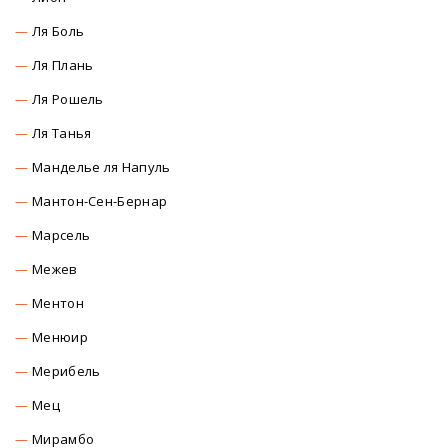
Ля Боль
Ля Плань
Ля Рошель
Ля Танья
Манделье ля Напуль
Мантон-Сен-Бернар
Марсель
Межев
Ментон
Менюир
Мерибель
Мец
Мирамбо