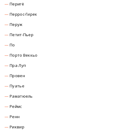
Перигё
Перрос-Гирек
Перуж
Петит-Пьер
По
Порто Веккьо
Пра Луп
Провен
Пуатье
Раматюель
Реймс
Ренн
Риквир