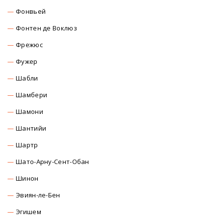
Фонвьей
Фонтен де Воклюз
Фрежюс
Фужер
Шабли
Шамбери
Шамони
Шантийи
Шартр
Шато-Арну-Сент-Обан
Шинон
Эвиян-ле-Бен
Эгишем