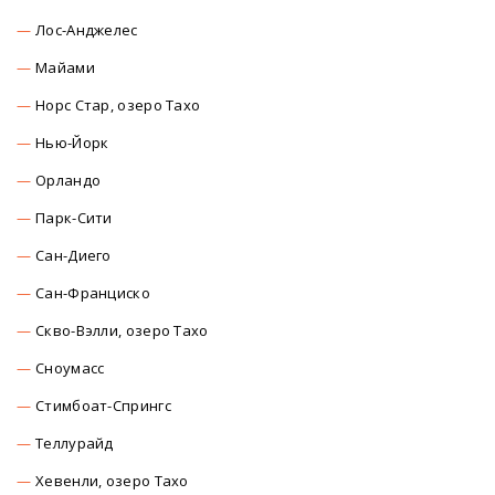
Лос-Анджелес
Майами
Норс Стар, озеро Тахо
Нью-Йорк
Орландо
Парк-Сити
Сан-Диего
Сан-Франциско
Скво-Вэлли, озеро Тахо
Сноумасc
Стимбоат-Спрингс
Теллурайд
Хевенли, озеро Тахо