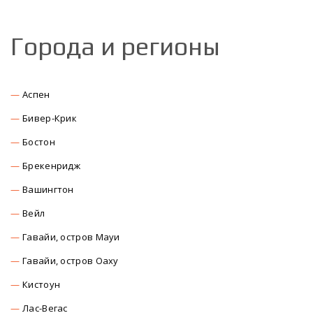
Города и регионы
Аспен
Бивер-Крик
Бостон
Брекенридж
Вашингтон
Вейл
Гавайи, остров Мауи
Гавайи, остров Оаху
Кистоун
Лас-Вегас