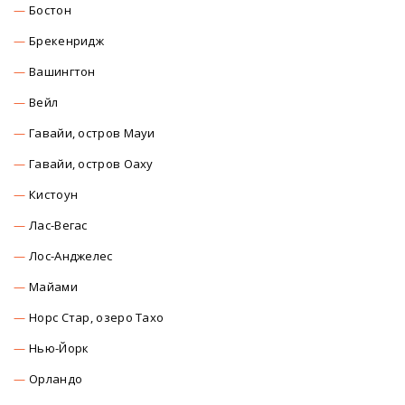
Бостон
Брекенридж
Вашингтон
Вейл
Гавайи, остров Мауи
Гавайи, остров Оаху
Кистоун
Лас-Вегас
Лос-Анджелес
Майами
Норс Стар, озеро Тахо
Нью-Йорк
Орландо