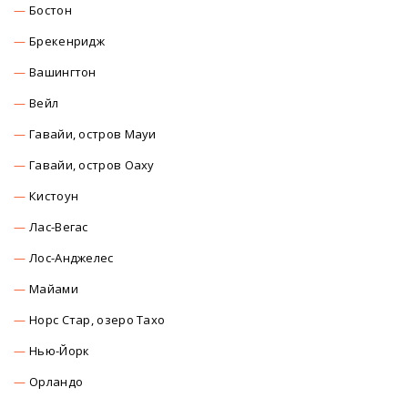
Бостон
Брекенридж
Вашингтон
Вейл
Гавайи, остров Мауи
Гавайи, остров Оаху
Кистоун
Лас-Вегас
Лос-Анджелес
Майами
Норс Стар, озеро Тахо
Нью-Йорк
Орландо