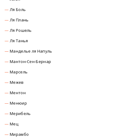
Ля Боль
Ля Плань
Ля Рошель
Ля Танья
Манделье ля Напуль
Мантон-Сен-Бернар
Марсель
Межев
Ментон
Менюир
Мерибель
Мец
Мирамбо