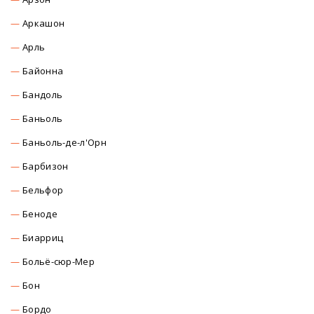
Аркашон
Арль
Байонна
Бандоль
Баньоль
Баньоль-де-л'Орн
Барбизон
Бельфор
Беноде
Биарриц
Больё-сюр-Мер
Бон
Бордо