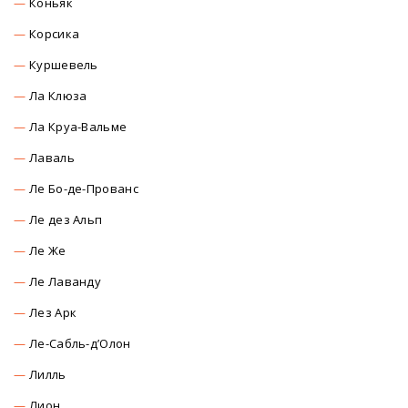
Коньяк
Корсика
Куршевель
Ла Клюза
Ла Круа-Вальме
Лаваль
Ле Бо-де-Прованс
Ле дез Альп
Ле Же
Ле Лаванду
Лез Арк
Ле-Сабль-д’Олон
Лилль
Лион