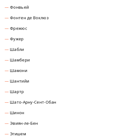
Фонвьей
Фонтен де Воклюз
Фрежюс
Фужер
Шабли
Шамбери
Шамони
Шантийи
Шартр
Шато-Арну-Сент-Обан
Шинон
Эвиян-ле-Бен
Эгишем