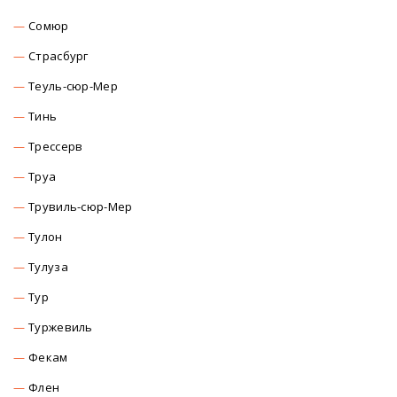
Сомюр
Страсбург
Теуль-сюр-Мер
Тинь
Трессерв
Труа
Трувиль-сюр-Мер
Тулон
Тулуза
Тур
Туржевиль
Фекам
Флен