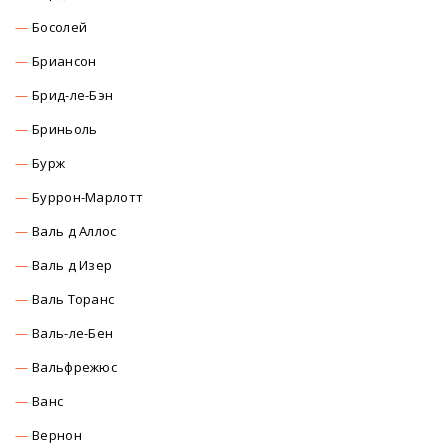
Босолей
Бриансон
Брид-ле-Бэн
Бриньоль
Бурж
Буррон-Марлотт
Валь д Аллос
Валь д Изер
Валь Торанс
Валь-ле-Бен
Вальфрежюс
Ванс
Вернон