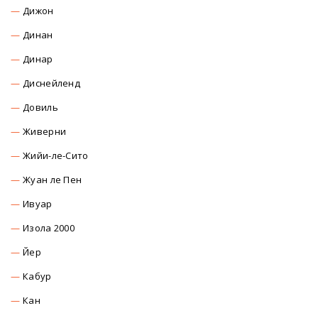
Дижон
Динан
Динар
Диснейленд
Довиль
Живерни
Жийи-ле-Сито
Жуан ле Пен
Ивуар
Изола 2000
Йер
Кабур
Кан