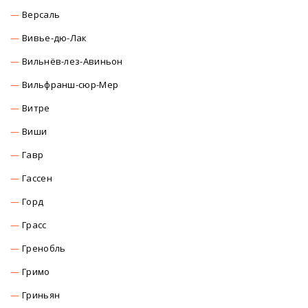
Версаль
Вивье-дю-Лак
Вильнёв-лез-Авиньон
Вильфранш-сюр-Мер
Витре
Виши
Гавр
Гассен
Горд
Грасс
Гренобль
Гримо
Гриньян