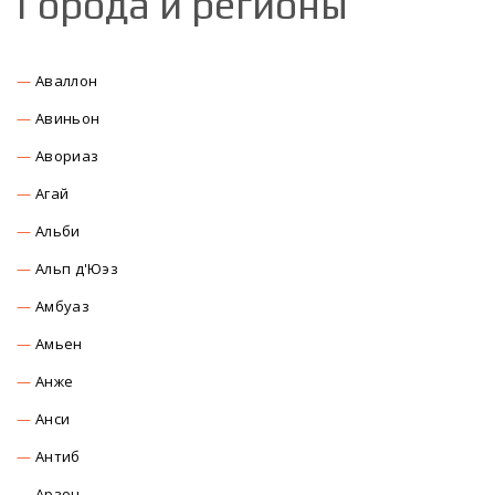
Города и регионы
Аваллон
Авиньон
Авориаз
Агай
Альби
Альп д'Юэз
Амбуаз
Амьен
Анже
Анси
Антиб
Арзон