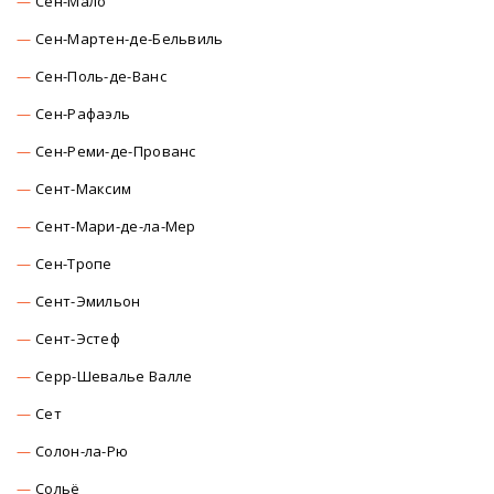
Сен-Мало
Сен-Мартен-де-Бельвиль
Сен-Поль-де-Ванс
Сен-Рафаэль
Сен-Реми-де-Прованс
Сент-Максим
Сент-Мари-де-ла-Мер
Сен-Тропе
Сент-Эмильон
Сент-Эстеф
Серр-Шевалье Валле
Сет
Солон-ла-Рю
Сольё