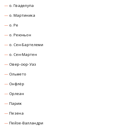
о. Гваделупа
о. Мартиника
о. Ре
о. Реюньон
о. Сен-Бартелеми
о. Сен-Мартен
Овер-сюр-Уаз
Ольмето
Онфлёр
Орлеан
Париж
Пезена
Пейзе-Валландри