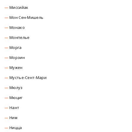
Миссийак
Мон Сен-Мишель
Монако
Монпелье
Морга
Морзин
Мужен
Мустье-Сент-Мари
Мюлуз
Мюциг
Нант
Ним
Ницца