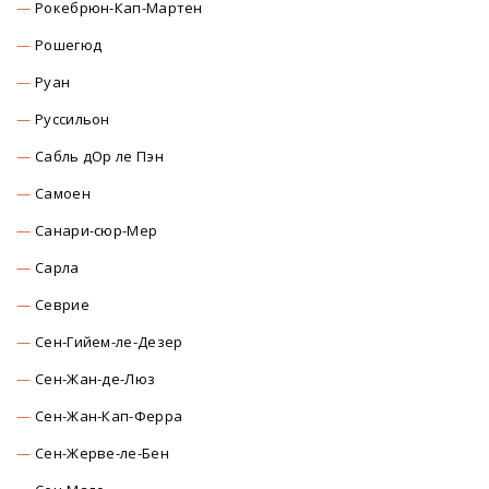
Рокебрюн-Кап-Мартен
Рошегюд
Руан
Руссильон
Сабль дОр ле Пэн
Самоен
Санари-сюр-Мер
Сарла
Севрие
Сен-Гийем-ле-Дезер
Сен-Жан-де-Люз
Сен-Жан-Кап-Ферра
Сен-Жерве-ле-Бен