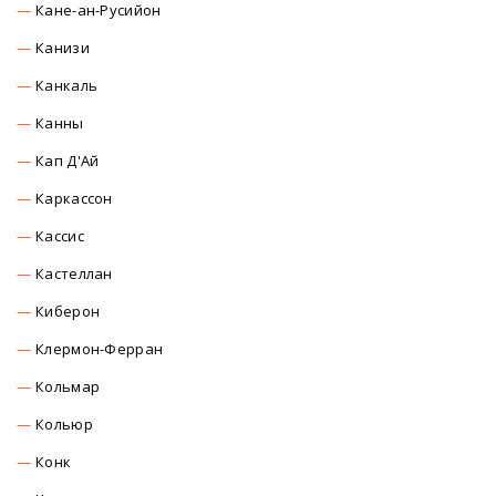
Кане-ан-Русийон
Канизи
Канкаль
Канны
Кап Д'Ай
Каркасcон
Касcиc
Кастеллан
Киберон
Клермон-Ферран
Кольмар
Кольюр
Конк