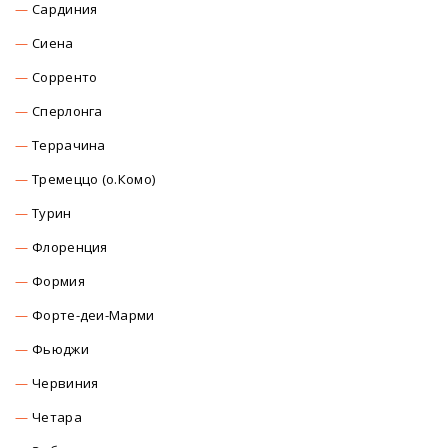
Сардиния
Сиена
Сорренто
Сперлонга
Террачина
Тремеццо (о.Комо)
Турин
Флоренция
Формия
Форте-деи-Марми
Фьюджи
Червиния
Четара