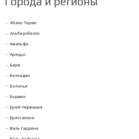
Города и регионы
Абано Терме
Альберобелло
Амальфи
Ареццо
Бари
Белладжо
Болонья
Бормио
Брей-Червиния
Брессаноне
Валь Гардена
Валь ди Фасса