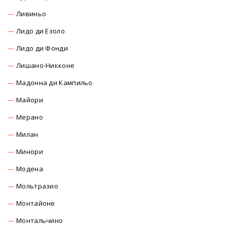
Ливиньо
Лидо ди Езоло
Лидо ди Фонди
Лишано-Никконе
Мадонна ди Кампильо
Майори
Мерано
Милан
Минори
Модена
Мольтразио
Монтайоне
Монтальчино