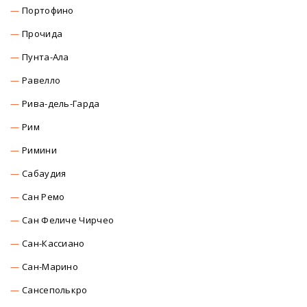
Портофино
Прочида
Пунта-Ала
Равелло
Рива-дель-Гарда
Рим
Римини
Сабаудия
Сан Ремо
Сан Феличе Чирчео
Сан-Кассиано
Сан-Марино
Сансеполькро