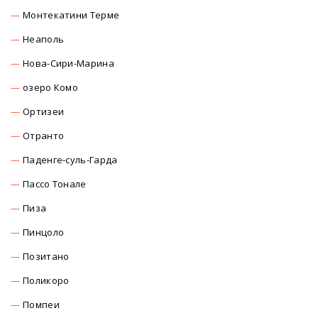
Монтекатини Терме
Неаполь
Нова-Сири-Марина
озеро Комо
Ортизеи
Отранто
Паденге-суль-Гарда
Пассо Тонале
Пиза
Пинцоло
Позитано
Поликоро
Помпеи