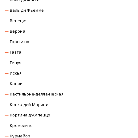
Валь ди Фьемме
Венеция
Верона
Гарньяно
Гаэта
Генуя
Искья
Капри
Кастильоне-делла-Пеская
Конка дей Марини
Кортина д'Ампеццо
Кремолино
Курмайор