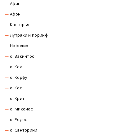
Афины
Афон
Касторья
Лутраки и Коринф
Нафплио
о. Закинтос
о. Кеа
о. Корфу
о. Кос
о. Крит
о. Миконос
о. Родос
о. Санторини