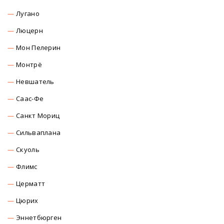
Лугано
Люцерн
Мон Пелерин
Монтрё
Невшатель
Саас-Фе
Санкт Мориц
Сильваплана
Скуоль
Флимс
Церматт
Цюрих
Эннетбюрген