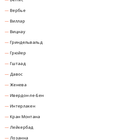
Вербье
Виллар
Вицнау
Гриндельвальд
Грюйер
Гштаад
Давос
Женева
Ивердон-ле-Бен
Интерлакен
Кран Монтана
Лейкербад
Лозанна