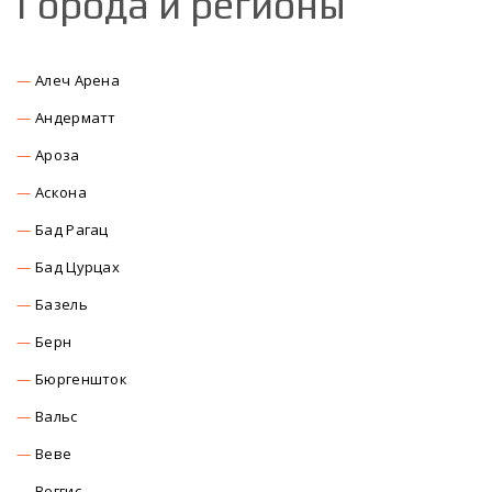
Города и регионы
Алеч Арена
Андерматт
Ароза
Аскона
Бад Рагац
Бад Цурцах
Базель
Берн
Бюргеншток
Вальс
Веве
Веггис