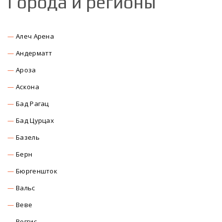
Города и регионы
Алеч Арена
Андерматт
Ароза
Аскона
Бад Рагац
Бад Цурцах
Базель
Берн
Бюргеншток
Вальс
Веве
Веггис