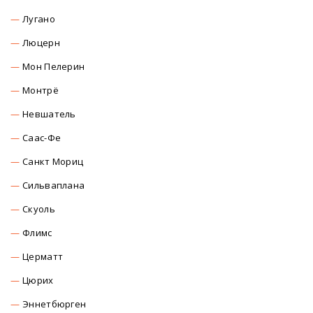
Лугано
Люцерн
Мон Пелерин
Монтрё
Невшатель
Саас-Фе
Санкт Мориц
Сильваплана
Скуоль
Флимс
Церматт
Цюрих
Эннетбюрген