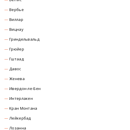
Вербье
Виллар
Вицнау
Гриндельвальд
Грюйер
Гштаад
Давос
Женева
Ивердон-ле-Бен
Интерлакен
Кран Монтана
Лейкербад
Лозанна