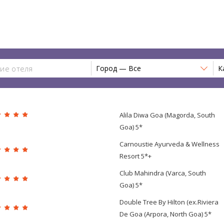
Город — Все
К
Alila Diwa Goa (Magorda, South
Goa) 5*
Carnoustie Ayurveda & Wellness
Resort 5*+
Club Mahindra (Varca, South
Goa) 5*
Double Tree By Hilton (ex.Riviera
De Goa (Arpora, North Goa) 5*