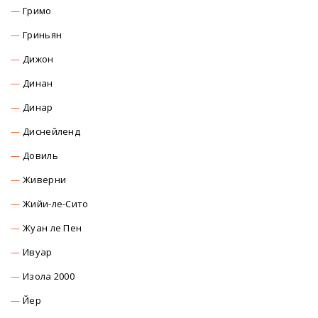
Гримо
Гриньян
Дижон
Динан
Динар
Диснейленд
Довиль
Живерни
Жийи-ле-Сито
Жуан ле Пен
Ивуар
Изола 2000
Йер