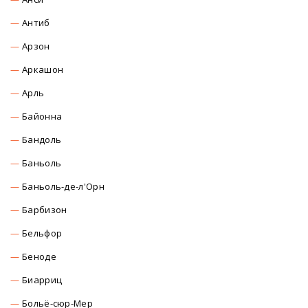
Антиб
Арзон
Аркашон
Арль
Байонна
Бандоль
Баньоль
Баньоль-де-л'Орн
Барбизон
Бельфор
Беноде
Биарриц
Больё-сюр-Мер