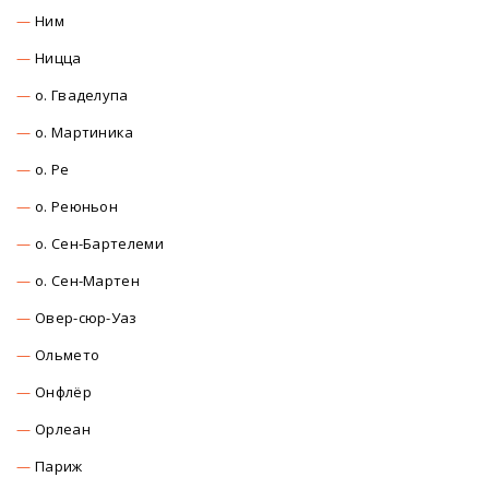
Ним
Ницца
о. Гваделупа
о. Мартиника
о. Ре
о. Реюньон
о. Сен-Бартелеми
о. Сен-Мартен
Овер-сюр-Уаз
Ольмето
Онфлёр
Орлеан
Париж