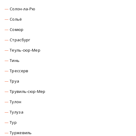
Солон-ла-Рю
Сольё
Сомюр
Страсбург
Теуль-сюр-Мер
Тинь
Трессерв
Труа
Трувиль-сюр-Мер
Тулон
Тулуза
Тур
Туржевиль