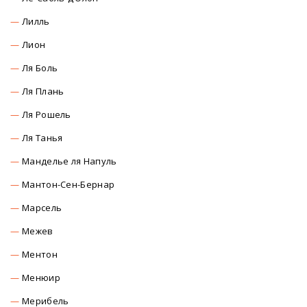
Лилль
Лион
Ля Боль
Ля Плань
Ля Рошель
Ля Танья
Манделье ля Напуль
Мантон-Сен-Бернар
Марсель
Межев
Ментон
Менюир
Мерибель