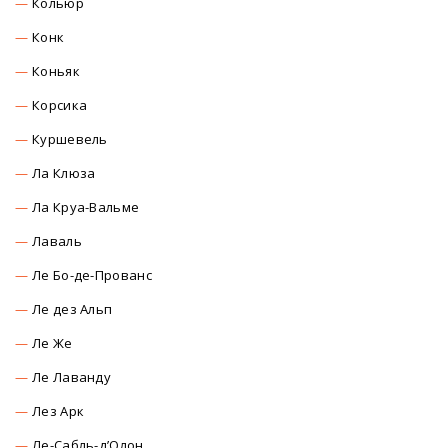
Кольюр
Конк
Коньяк
Корсика
Куршевель
Ла Клюза
Ла Круа-Вальме
Лаваль
Ле Бо-де-Прованс
Ле дез Альп
Ле Же
Ле Лаванду
Лез Арк
Ле-Сабль-д’Олон