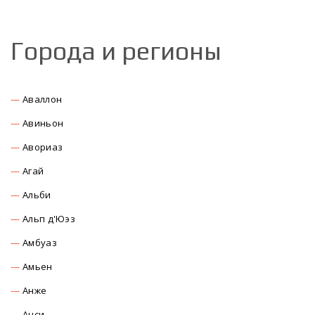
Города и регионы
Аваллон
Авиньон
Авориаз
Агай
Альби
Альп д'Юэз
Амбуаз
Амьен
Анже
Анси