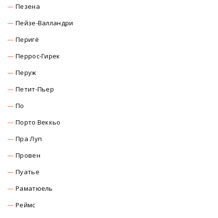
Пезена
Пейзе-Валландри
Перигё
Перрос-Гирек
Перуж
Петит-Пьер
По
Порто Веккьо
Пра Луп
Провен
Пуатье
Раматюель
Реймс