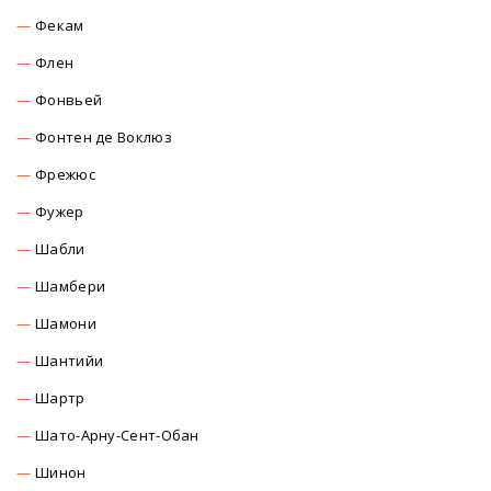
Фекам
Флен
Фонвьей
Фонтен де Воклюз
Фрежюс
Фужер
Шабли
Шамбери
Шамони
Шантийи
Шартр
Шато-Арну-Сент-Обан
Шинон