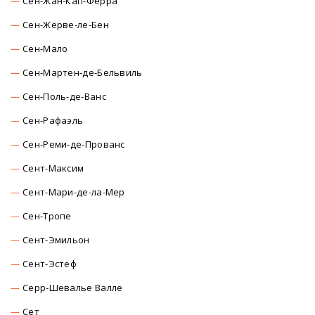
Сен-Жан-Кап-Ферра
Сен-Жерве-ле-Бен
Сен-Мало
Сен-Мартен-де-Бельвиль
Сен-Поль-де-Ванс
Сен-Рафаэль
Сен-Реми-де-Прованс
Сент-Максим
Сент-Мари-де-ла-Мер
Сен-Тропе
Сент-Эмильон
Сент-Эстеф
Серр-Шевалье Валле
Сет