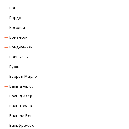
Бон
Бордо
Босолей
Бриансон
Брид-ле-Бэн
Бриньоль
Бурж
Буррон-Марлотт
Валь д Аллос
Валь д Изер
Валь Торанс
Валь-ле-Бен
Вальфрежюс