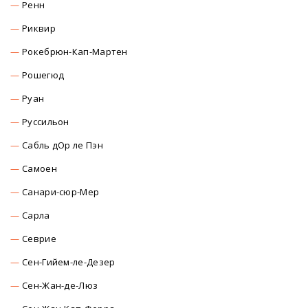
Ренн
Риквир
Рокебрюн-Кап-Мартен
Рошегюд
Руан
Руссильон
Сабль дОр ле Пэн
Самоен
Санари-сюр-Мер
Сарла
Севрие
Сен-Гийем-ле-Дезер
Сен-Жан-де-Люз