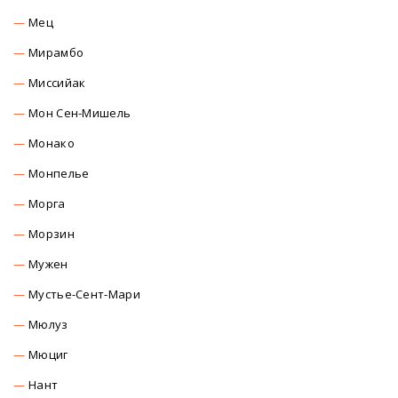
Мец
Мирамбо
Миссийак
Мон Сен-Мишель
Монако
Монпелье
Морга
Морзин
Мужен
Мустье-Сент-Мари
Мюлуз
Мюциг
Нант