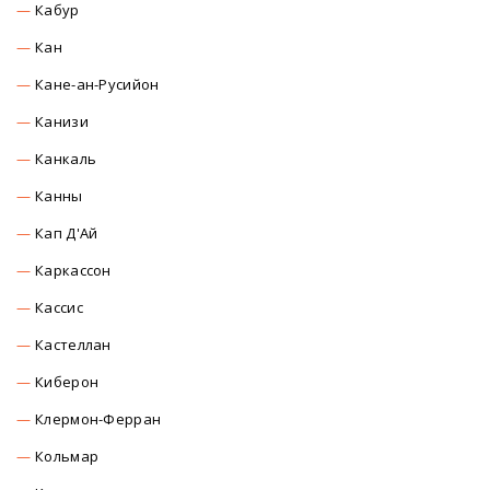
Кабур
Кан
Кане-ан-Русийон
Канизи
Канкаль
Канны
Кап Д'Ай
Каркасcон
Касcиc
Кастеллан
Киберон
Клермон-Ферран
Кольмар