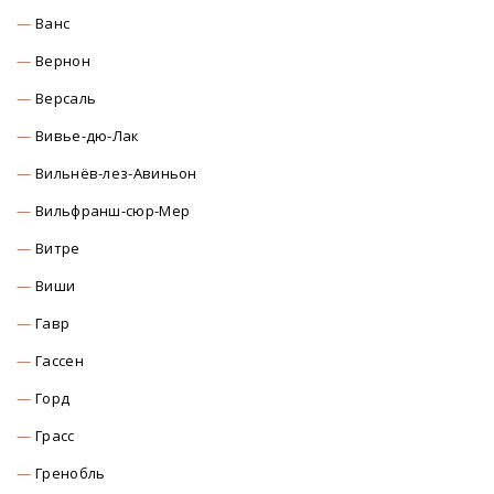
Ванс
Вернон
Версаль
Вивье-дю-Лак
Вильнёв-лез-Авиньон
Вильфранш-сюр-Мер
Витре
Виши
Гавр
Гассен
Горд
Грасс
Гренобль