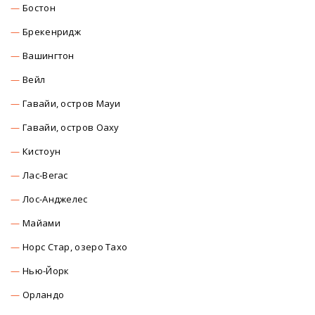
Бостон
Брекенридж
Вашингтон
Вейл
Гавайи, остров Мауи
Гавайи, остров Оаху
Кистоун
Лас-Вегас
Лос-Анджелес
Майами
Норс Стар, озеро Тахо
Нью-Йорк
Орландо