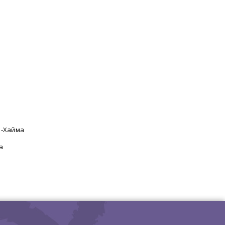
ь-Хайма
а