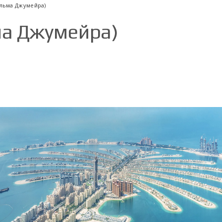
альма Джумейра)
ма Джумейра)