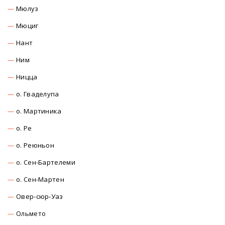
Мюлуз
Мюциг
Нант
Ним
Ницца
о. Гваделупа
о. Мартиника
о. Ре
о. Реюньон
о. Сен-Бартелеми
о. Сен-Мартен
Овер-сюр-Уаз
Ольмето