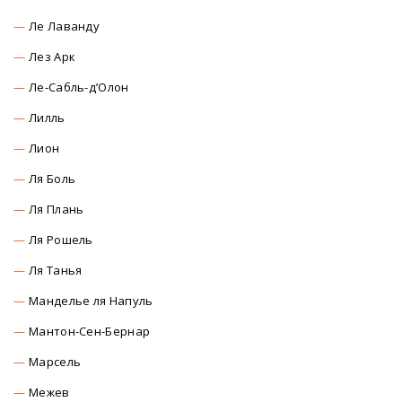
Ле Лаванду
Лез Арк
Ле-Сабль-д’Олон
Лилль
Лион
Ля Боль
Ля Плань
Ля Рошель
Ля Танья
Манделье ля Напуль
Мантон-Сен-Бернар
Марсель
Межев