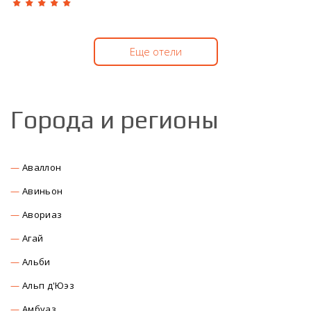
Еще отели
Города и регионы
Аваллон
Авиньон
Авориаз
Агай
Альби
Альп д'Юэз
Амбуаз