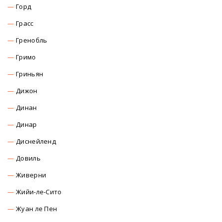
Горд
Грасс
Гренобль
Гримо
Гриньян
Дижон
Динан
Динар
Диснейленд
Довиль
Живерни
Жийи-ле-Сито
Жуан ле Пен