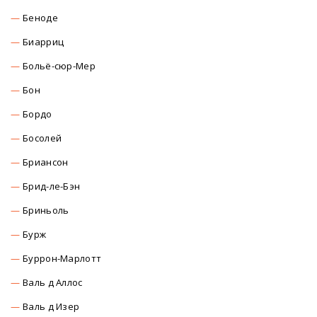
Беноде
Биарриц
Больё-сюр-Мер
Бон
Бордо
Босолей
Бриансон
Брид-ле-Бэн
Бриньоль
Бурж
Буррон-Марлотт
Валь д Аллос
Валь д Изер