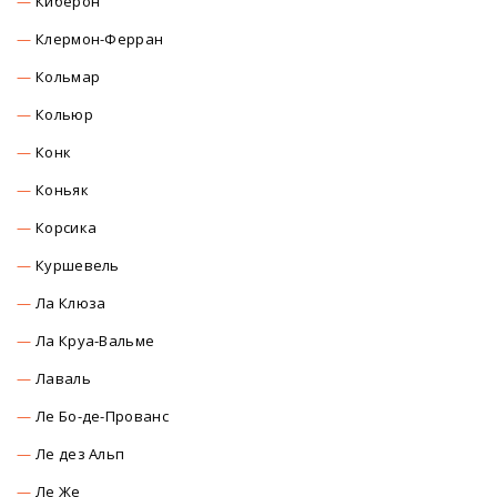
Киберон
Клермон-Ферран
Кольмар
Кольюр
Конк
Коньяк
Корсика
Куршевель
Ла Клюза
Ла Круа-Вальме
Лаваль
Ле Бо-де-Прованс
Ле дез Альп
Ле Же