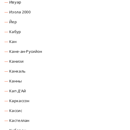
Ивуар
Изола 2000
Йер
Кабур
Кан
Кане-ан-Русийон
Канизи
Канкаль
Канны
Кап Д'Ай
Каркасcон
Касcиc
Кастеллан