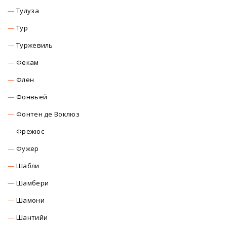
Тулуза
Тур
Туржевиль
Фекам
Флен
Фонвьей
Фонтен де Воклюз
Фрежюс
Фужер
Шабли
Шамбери
Шамони
Шантийи