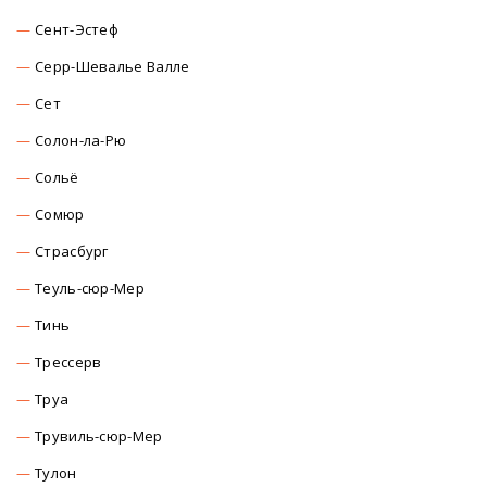
Сент-Эстеф
Серр-Шевалье Валле
Сет
Солон-ла-Рю
Сольё
Сомюр
Страсбург
Теуль-сюр-Мер
Тинь
Трессерв
Труа
Трувиль-сюр-Мер
Тулон