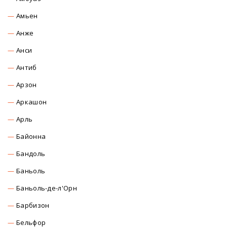
Амьен
Анже
Анси
Антиб
Арзон
Аркашон
Арль
Байонна
Бандоль
Баньоль
Баньоль-де-л'Орн
Барбизон
Бельфор