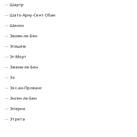
Шартр
Шато-Арну-Сент-Обан
Шинон
Эвиян-ле-Бен
Эгишем
Эг-Морт
Эжени-ле-Бен
Эз
Экс-ан-Прованс
Энген-ле-Бен
Эперне
Этрета