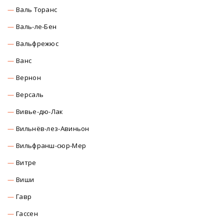
Валь Торанс
Валь-ле-Бен
Вальфрежюс
Ванс
Вернон
Версаль
Вивье-дю-Лак
Вильнёв-лез-Авиньон
Вильфранш-сюр-Мер
Витре
Виши
Гавр
Гассен