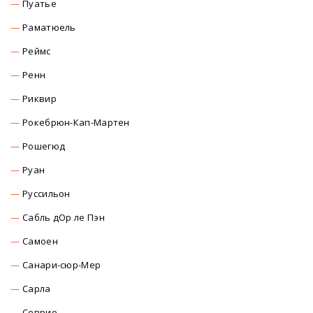
Пуатье
Раматюель
Реймс
Ренн
Риквир
Рокебрюн-Кап-Мартен
Рошегюд
Руан
Руссильон
Сабль дОр ле Пэн
Самоен
Санари-сюр-Мер
Сарла
Севрие