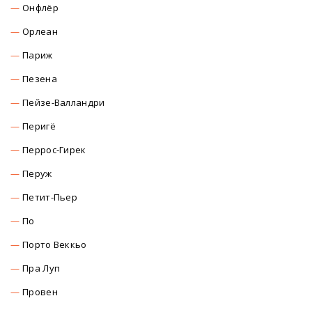
Онфлёр
Орлеан
Париж
Пезена
Пейзе-Валландри
Перигё
Перрос-Гирек
Перуж
Петит-Пьер
По
Порто Веккьо
Пра Луп
Провен