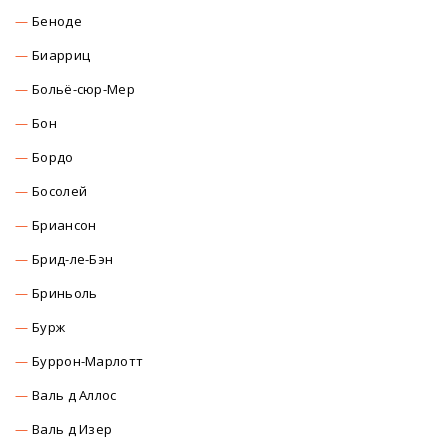
Беноде
Биарриц
Больё-сюр-Мер
Бон
Бордо
Босолей
Бриансон
Брид-ле-Бэн
Бриньоль
Бурж
Буррон-Марлотт
Валь д Аллос
Валь д Изер