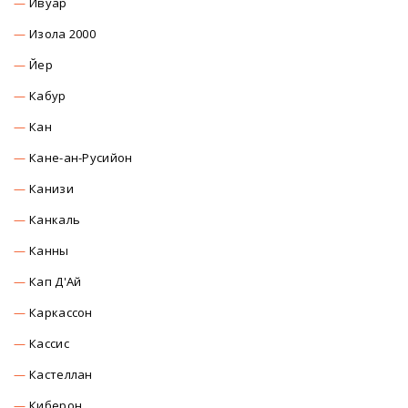
Ивуар
Изола 2000
Йер
Кабур
Кан
Кане-ан-Русийон
Канизи
Канкаль
Канны
Кап Д'Ай
Каркасcон
Касcиc
Кастеллан
Киберон