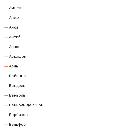
Амьен
Анже
Анси
Антиб
Арзон
Аркашон
Арль
Байонна
Бандоль
Баньоль
Баньоль-де-л'Орн
Барбизон
Бельфор