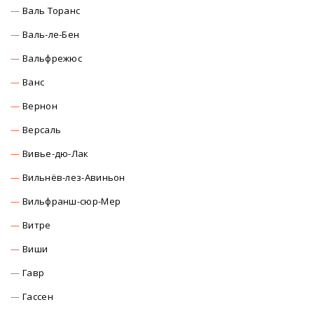
Валь Торанс
Валь-ле-Бен
Вальфрежюс
Ванс
Вернон
Версаль
Вивье-дю-Лак
Вильнёв-лез-Авиньон
Вильфранш-сюр-Мер
Витре
Виши
Гавр
Гассен