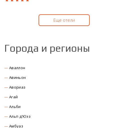
Еще отели
Города и регионы
Аваллон
Авиньон
Авориаз
Агай
Альби
Альп д'Юэз
Амбуаз