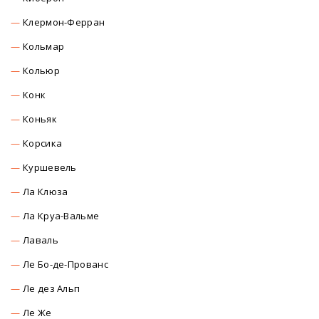
Клермон-Ферран
Кольмар
Кольюр
Конк
Коньяк
Корсика
Куршевель
Ла Клюза
Ла Круа-Вальме
Лаваль
Ле Бо-де-Прованс
Ле дез Альп
Ле Же