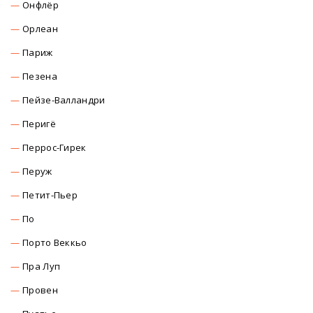
Онфлёр
Орлеан
Париж
Пезена
Пейзе-Валландри
Перигё
Перрос-Гирек
Перуж
Петит-Пьер
По
Порто Веккьо
Пра Луп
Провен