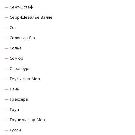
Сент-Эстеф
Серр-Шевалье Валле
Сет
Солон-ла-Рю
Сольё
Сомюр
Страсбург
Теуль-сюр-Мер
Тинь
Трессерв
Труа
Трувиль-сюр-Мер
Тулон