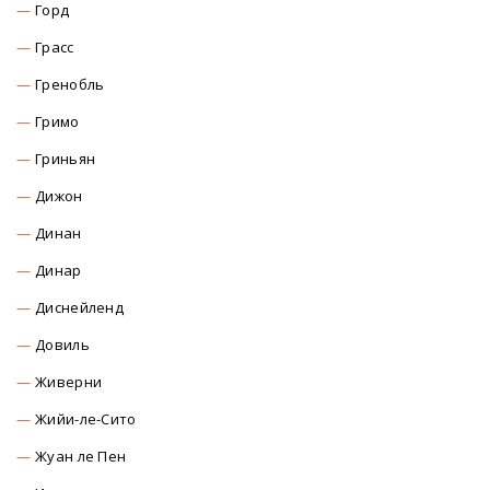
Горд
Грасс
Гренобль
Гримо
Гриньян
Дижон
Динан
Динар
Диснейленд
Довиль
Живерни
Жийи-ле-Сито
Жуан ле Пен