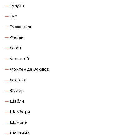
Тулуза
Тур
Туржевиль
Фекам
Флен
Фонвьей
Фонтен де Воклюз
Фрежюс
Фужер
Шабли
Шамбери
Шамони
Шантийи