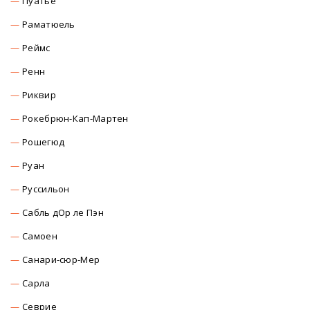
Пуатье
Раматюель
Реймс
Ренн
Риквир
Рокебрюн-Кап-Мартен
Рошегюд
Руан
Руссильон
Сабль дОр ле Пэн
Самоен
Санари-сюр-Мер
Сарла
Севрие