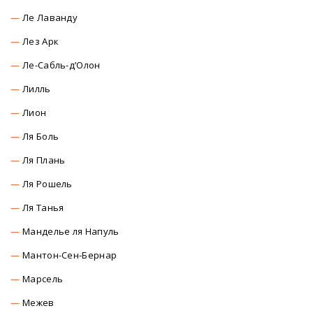
Ле Лаванду
Лез Арк
Ле-Сабль-д’Олон
Лилль
Лион
Ля Боль
Ля Плань
Ля Рошель
Ля Танья
Манделье ля Напуль
Мантон-Сен-Бернар
Марсель
Межев