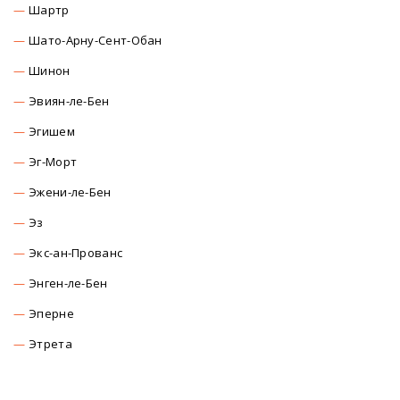
Шартр
Шато-Арну-Сент-Обан
Шинон
Эвиян-ле-Бен
Эгишем
Эг-Морт
Эжени-ле-Бен
Эз
Экс-ан-Прованс
Энген-ле-Бен
Эперне
Этрета