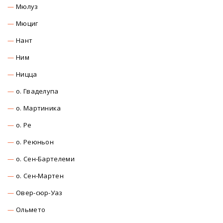
Мюлуз
Мюциг
Нант
Ним
Ницца
о. Гваделупа
о. Мартиника
о. Ре
о. Реюньон
о. Сен-Бартелеми
о. Сен-Мартен
Овер-сюр-Уаз
Ольмето