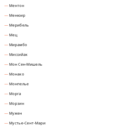
Ментон
Менюир
Мерибель
Мец
Мирамбо
Миссийак
Мон Сен-Мишель
Монако
Монпелье
Морга
Морзин
Мужен
Мустье-Сент-Мари