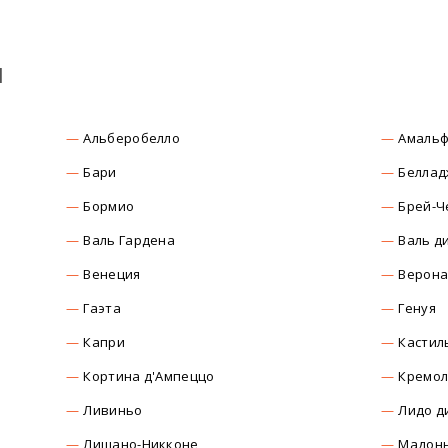
ы
Альберобелло
Амаль
Бари
Беллад
Бормио
Брей-Ч
Валь Гардена
Валь д
Венеция
Верон
Гаэта
Генуя
Капри
Кастил
Кортина д'Ампеццо
Кремо
Ливиньо
Лидо д
Лишано-Никконе
Мадонн