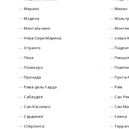
Мерано
Милан
Модена
Мольт
Монтальчино
Монтек
Нова-Сири-Марина
озеро 
Отранто
Паденг
Пиза
Пинцо
Поликоро
Помпе
Прочида
Пунта-
Рива-дель-Гарда
Рим
Сабаудия
Сан Ре
Сан-Кассиано
Сан-Ма
Сардиния
Сиена
Сперлонга
Террач