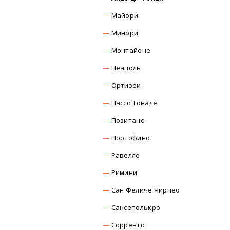
Майори
Минори
Монтайоне
Неаполь
Ортизеи
Пассо Тонале
Позитано
Портофино
Равелло
Римини
Сан Феличе Чирчео
Сансеполькро
Сорренто