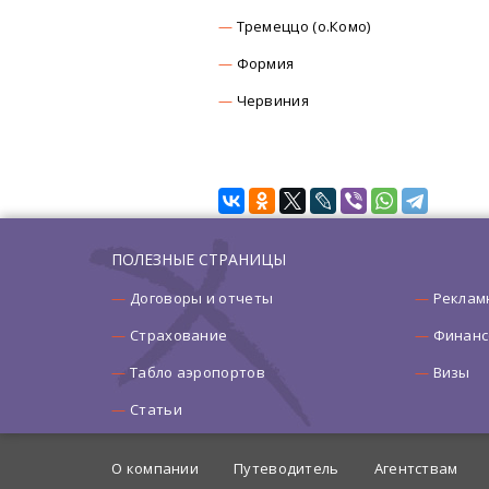
Тремеццо (о.Комо)
Формия
Червиния
ПОЛЕЗНЫЕ СТРАНИЦЫ
Договоры и отчеты
Реклам
Страхование
Финанс
Табло аэропортов
Визы
Статьи
О компании
Путеводитель
Агентствам