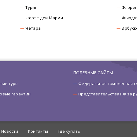
Турин
Флоре
Форте-деи-Марми
Фьюдж
Четара
Эрбуск
ПОЛЕЗНЫЕ САЙТЫ
ные туры
Федеральная таможенная с
овые гарантии
Представительства РФ за 
Новости
Контакты
Где купить