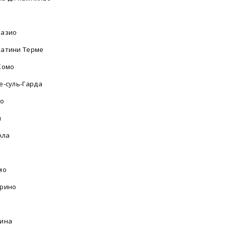
разио
атини Терме
Комо
е-суль-Гарда
ло
и
Ала
мо
рино
ина