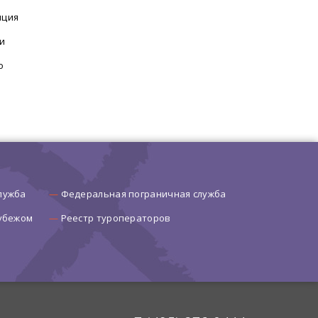
нция
и
о
лужба
Федеральная пограничная служба
рубежом
Реестр туроператоров