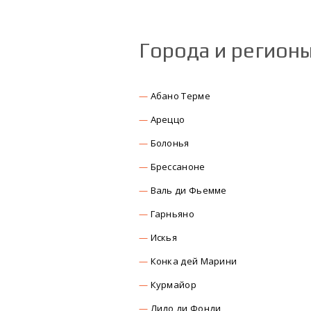
Города и регион
Абано Терме
Ареццо
Болонья
Брессаноне
Валь ди Фьемме
Гарньяно
Искья
Конка дей Марини
Курмайор
Лидо ди Фонди