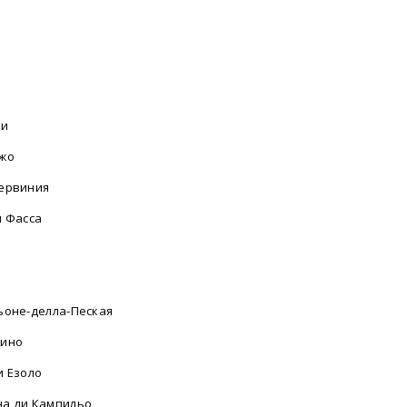
фи
жо
ервиния
и Фасса
а
ьоне-делла-Пеская
лино
и Езоло
а ди Кампильо