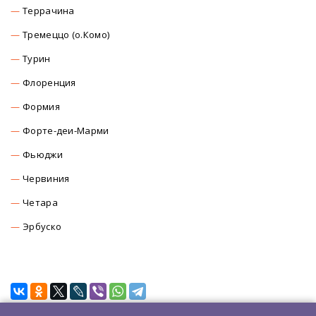
Террачина
Тремеццо (о.Комо)
Турин
Флоренция
Формия
Форте-деи-Марми
Фьюджи
Червиния
Четара
Эрбуско