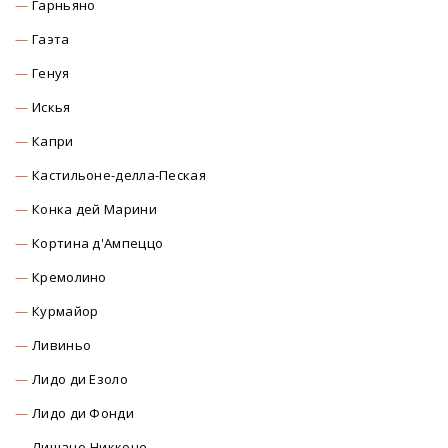
Гарньяно
Гаэта
Генуя
Искья
Капри
Кастильоне-делла-Пеская
Конка дей Марини
Кортина д'Ампеццо
Кремолино
Курмайор
Ливиньо
Лидо ди Езоло
Лидо ди Фонди
Лишано-Никконе