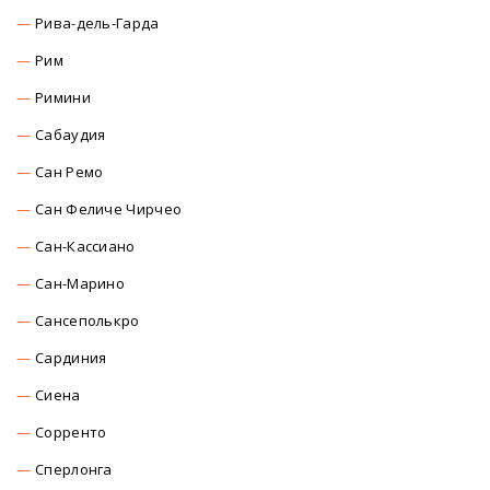
Рива-дель-Гарда
Рим
Римини
Сабаудия
Сан Ремо
Сан Феличе Чирчео
Сан-Кассиано
Сан-Марино
Сансеполькро
Сардиния
Сиена
Сорренто
Сперлонга