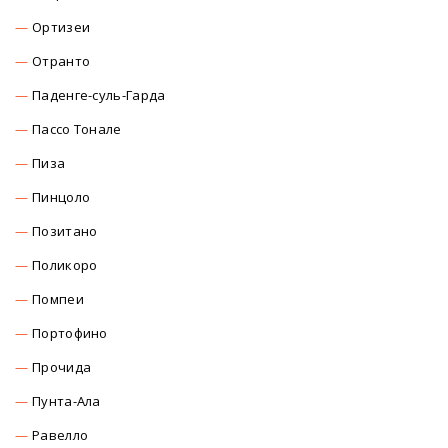
Ортизеи
Отранто
Паденге-суль-Гарда
Пассо Тонале
Пиза
Пинцоло
Позитано
Поликоро
Помпеи
Портофино
Прочида
Пунта-Ала
Равелло