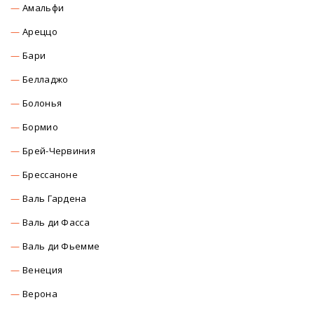
Амальфи
Ареццо
Бари
Белладжо
Болонья
Бормио
Брей-Червиния
Брессаноне
Валь Гардена
Валь ди Фасса
Валь ди Фьемме
Венеция
Верона