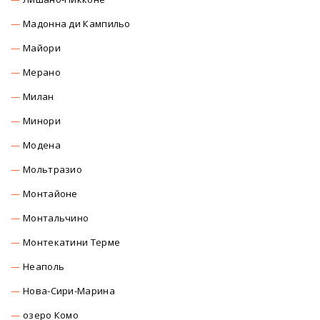
Мадонна ди Кампильо
Майори
Мерано
Милан
Минори
Модена
Мольтразио
Монтайоне
Монтальчино
Монтекатини Терме
Неаполь
Нова-Сири-Марина
озеро Комо