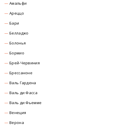
Амальфи
Ареццо
Бари
Белладжо
Болонья
Бормио
Брей-Червиния
Брессаноне
Валь Гардена
Валь ди Фасса
Валь ди Фьемме
Венеция
Верона