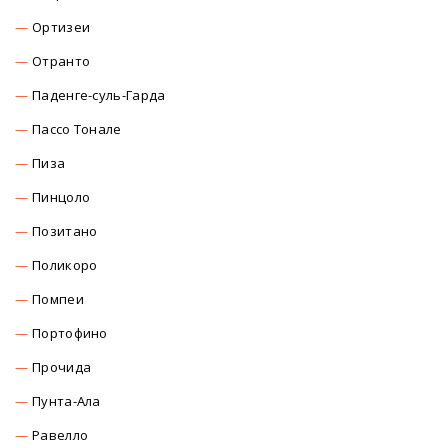
Ортизеи
Отранто
Паденге-суль-Гарда
Пассо Тонале
Пиза
Пинцоло
Позитано
Поликоро
Помпеи
Портофино
Прочида
Пунта-Ала
Равелло