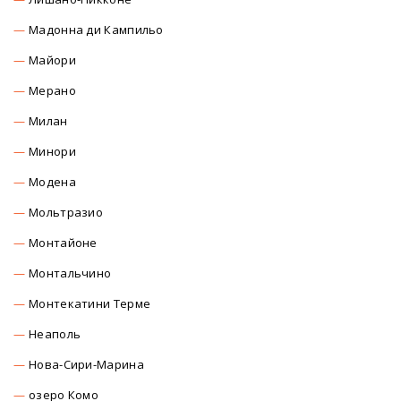
Мадонна ди Кампильо
Майори
Мерано
Милан
Минори
Модена
Мольтразио
Монтайоне
Монтальчино
Монтекатини Терме
Неаполь
Нова-Сири-Марина
озеро Комо