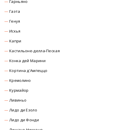
Гарньяно
Гаэта
Генуя
Искья
Капри
Кастильоне-делла-Пеская
Конка дей Марини
Кортина д'Ампеццо
Кремолино
Курмайор
Ливиньо
Лидо ди Езоло
Лидо ди Фонди
Лишано-Никконе