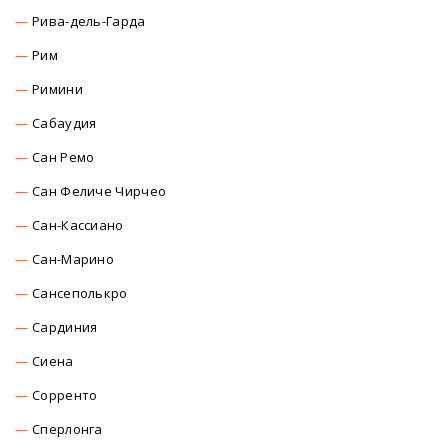
Рива-дель-Гарда
Рим
Римини
Сабаудия
Сан Ремо
Сан Феличе Чирчео
Сан-Кассиано
Сан-Марино
Сансеполькро
Сардиния
Сиена
Сорренто
Сперлонга