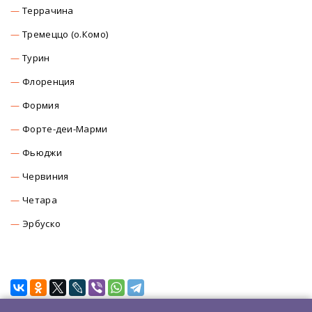
Террачина
Тремеццо (о.Комо)
Турин
Флоренция
Формия
Форте-деи-Марми
Фьюджи
Червиния
Четара
Эрбуско