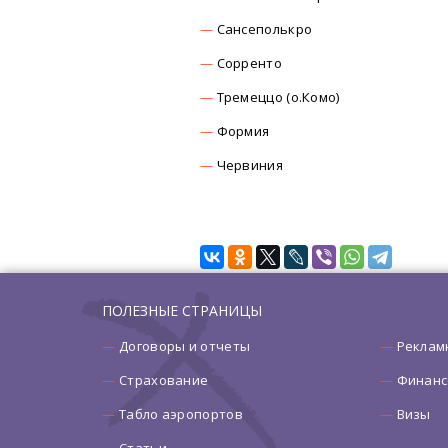
Сансеполькро
Сорренто
Тремеццо (о.Комо)
Формия
Червиния
ПОЛЕЗНЫЕ СТРАНИЦЫ
Договоры и отчеты
Реклам
Страхование
Финанс
Табло аэропортов
Визы