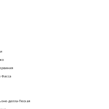
фи
жо
ервиния
и Фасса
а
ьоне-делла-Пеская