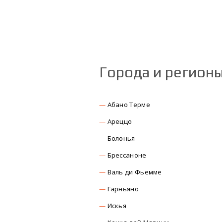
Города и регион
Абано Терме
Ареццо
Болонья
Брессаноне
Валь ди Фьемме
Гарньяно
Искья