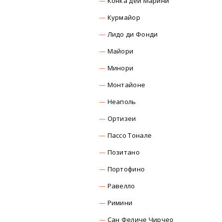
Конка дей Марини
Курмайор
Лидо ди Фонди
Майори
Минори
Монтайоне
Неаполь
Ортизеи
Пассо Тонале
Позитано
Портофино
Равелло
Римини
Сан Феличе Чирчео