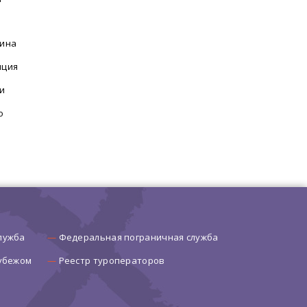
ина
нция
и
о
лужба
Федеральная пограничная служба
рубежом
Реестр туроператоров