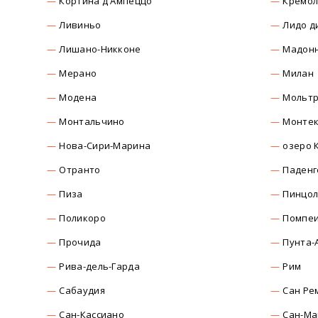
Кортина д'Ампеццо
Кремо
Ливиньо
Лидо д
Лишано-Никконе
Мадонн
Мерано
Милан
Модена
Мольт
Монтальчино
Монтек
Нова-Сири-Марина
озеро 
Отранто
Паденг
Пиза
Пинцо
Поликоро
Помпе
Прочида
Пунта-
Рива-дель-Гарда
Рим
Сабаудия
Сан Ре
Сан-Кассиано
Сан-Ма