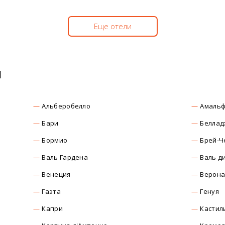
Еще отели
ы
Альберобелло
Амаль
Бари
Беллад
Бормио
Брей-Ч
Валь Гардена
Валь д
Венеция
Верон
Гаэта
Генуя
Капри
Кастил