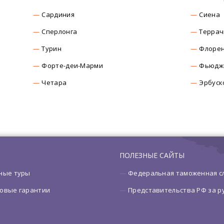
Сардиния
Сиена
Сперлонга
Террач
Турин
Флоре
Форте-деи-Марми
Фьюдж
Четара
Эрбуск
ПОЛЕЗНЫЕ САЙТЫ
ные туры
Федеральная таможенная с
овые гарантии
Представительства РФ за 