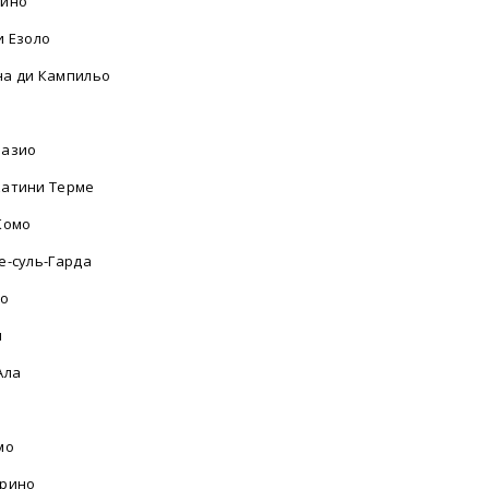
лино
и Езоло
а ди Кампильо
разио
атини Терме
Комо
е-суль-Гарда
ло
и
Ала
мо
рино