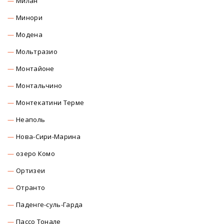
Милан
Минори
Модена
Мольтразио
Монтайоне
Монтальчино
Монтекатини Терме
Неаполь
Нова-Сири-Марина
озеро Комо
Ортизеи
Отранто
Паденге-суль-Гарда
Пассо Тонале