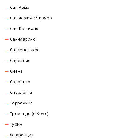
Сан Ремо
Сан Феличе Чирчео
Сан-Кассиано
Сан-Марино
Сансеполькро
Сардиния
Сиена
Сорренто
Сперлонга
Террачина
Тремеццо (о.Комо)
Турин
Флоренция