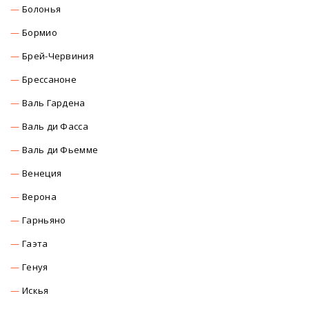
Болонья
Бормио
Брей-Червиния
Брессаноне
Валь Гардена
Валь ди Фасса
Валь ди Фьемме
Венеция
Верона
Гарньяно
Гаэта
Генуя
Искья