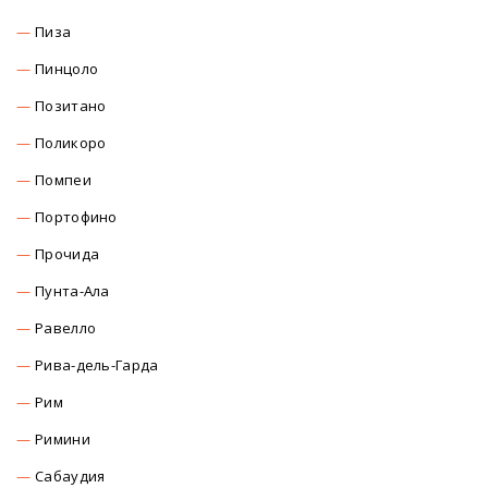
Пиза
Пинцоло
Позитано
Поликоро
Помпеи
Портофино
Прочида
Пунта-Ала
Равелло
Рива-дель-Гарда
Рим
Римини
Сабаудия