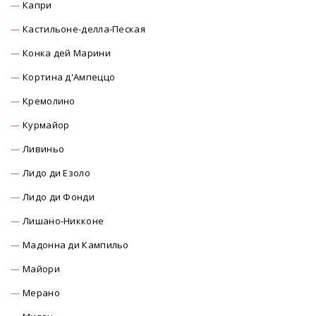
Капри
Кастильоне-делла-Пеская
Конка дей Марини
Кортина д'Ампеццо
Кремолино
Курмайор
Ливиньо
Лидо ди Езоло
Лидо ди Фонди
Лишано-Никконе
Мадонна ди Кампильо
Майори
Мерано