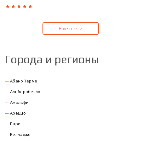
Еще отели
Города и регионы
Абано Терме
Альберобелло
Амальфи
Ареццо
Бари
Белладжо