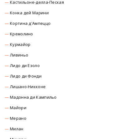
Кастильоне-делла-Пеская
Конка дей Марини
Кортина д'Ампеццо
Кремолино
Курмайор
Ливиньо
Лидо ди Езоло
Лидо ди Фонди
Лишано-Никконе
Мадонна ди Кампильо
Майори
Мерано
Милан