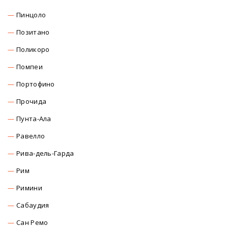
Пинцоло
Позитано
Поликоро
Помпеи
Портофино
Прочида
Пунта-Ала
Равелло
Рива-дель-Гарда
Рим
Римини
Сабаудия
Сан Ремо