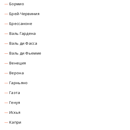
Бормио
Брей-Червиния
Брессаноне
Валь Гардена
Валь ди Фасса
Валь ди Фьемме
Венеция
Верона
Гарньяно
Гаэта
Генуя
Искья
Капри