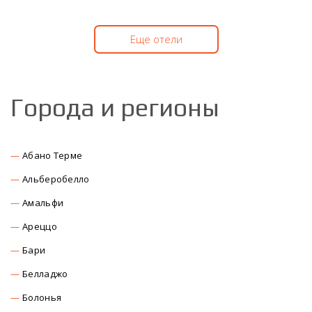
Еще отели
Города и регионы
Абано Терме
Альберобелло
Амальфи
Ареццо
Бари
Белладжо
Болонья