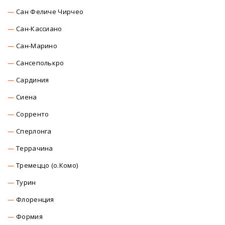
Сан Феличе Чирчео
Сан-Кассиано
Сан-Марино
Сансеполькро
Сардиния
Сиена
Сорренто
Сперлонга
Террачина
Тремеццо (о.Комо)
Турин
Флоренция
Формия