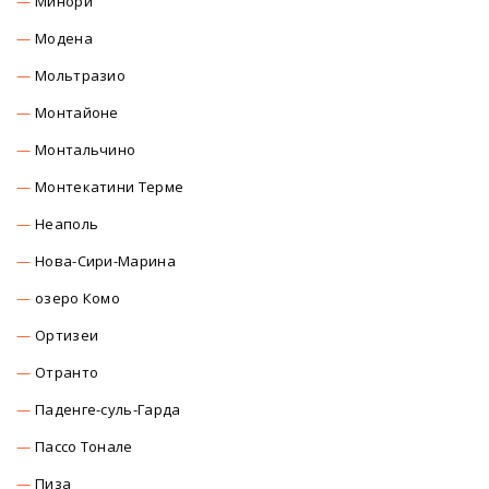
Минори
Модена
Мольтразио
Монтайоне
Монтальчино
Монтекатини Терме
Неаполь
Нова-Сири-Марина
озеро Комо
Ортизеи
Отранто
Паденге-суль-Гарда
Пассо Тонале
Пиза