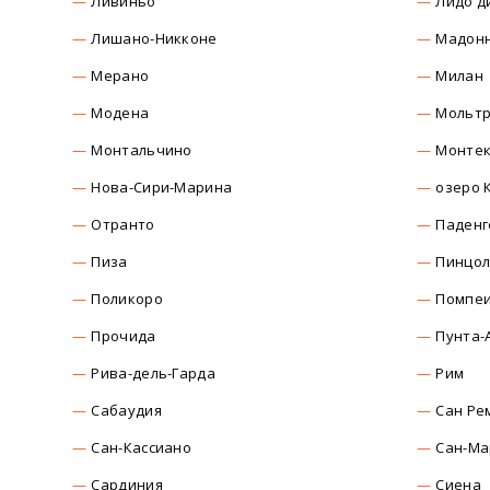
Ливиньо
Лидо д
Лишано-Никконе
Мадонн
Мерано
Милан
Модена
Мольт
Монтальчино
Монтек
Нова-Сири-Марина
озеро 
Отранто
Паденг
Пиза
Пинцо
Поликоро
Помпе
Прочида
Пунта-
Рива-дель-Гарда
Рим
Сабаудия
Сан Ре
Сан-Кассиано
Сан-Ма
Сардиния
Сиена