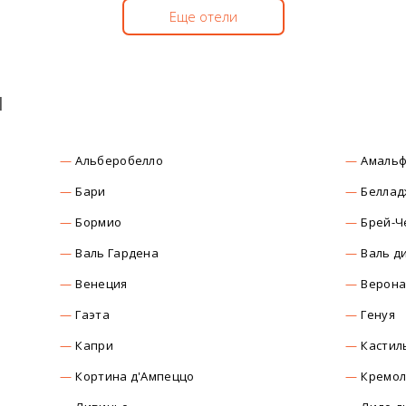
Еще отели
ы
Альберобелло
Амаль
Бари
Беллад
Бормио
Брей-Ч
Валь Гардена
Валь д
Венеция
Верон
Гаэта
Генуя
Капри
Кастил
Кортина д'Ампеццо
Кремо