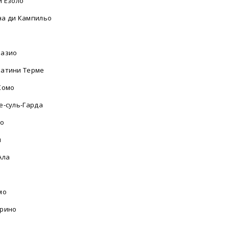
и Езоло
а ди Кампильо
разио
атини Терме
Комо
е-суль-Гарда
ло
и
Ала
мо
рино