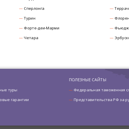
Сперлонга
Террач
Турин
Флоре
Форте-деи-Марми
Фьюдж
Четара
Эрбуск
ПОЛЕЗНЫЕ САЙТЫ
ные туры
Федеральная таможенная с
овые гарантии
Представительства РФ за 