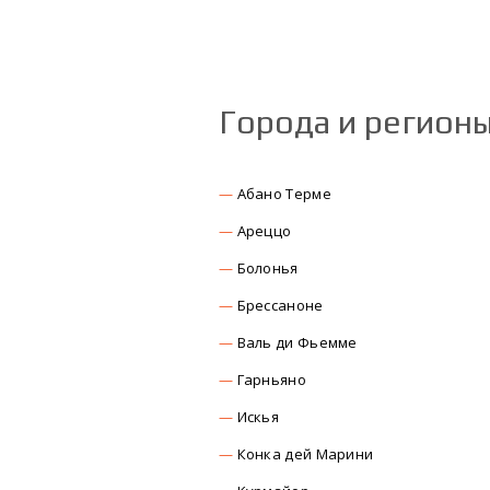
Города и регион
Абано Терме
Ареццо
Болонья
Брессаноне
Валь ди Фьемме
Гарньяно
Искья
Конка дей Марини