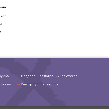
ина
нция
и
о
лужба
Федеральная пограничная служба
рубежом
Реестр туроператоров