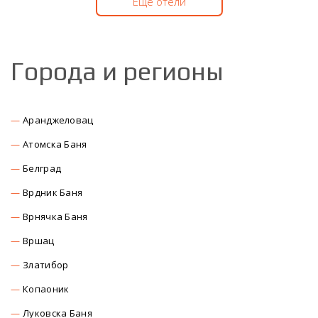
Еще отели
Города и регионы
Аранджеловац
Атомска Баня
Белград
Врдник Баня
Врнячка Баня
Вршац
Златибор
Копаоник
Луковска Баня