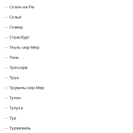
Солон-ла-Рю
Сольё
Сомюр
Страсбург
Теуль-сюр-Мер
Тинь
Трессерв
Труа
Трувиль-сюр-Мер
Тулон
Тулуза
Тур
Туржевиль