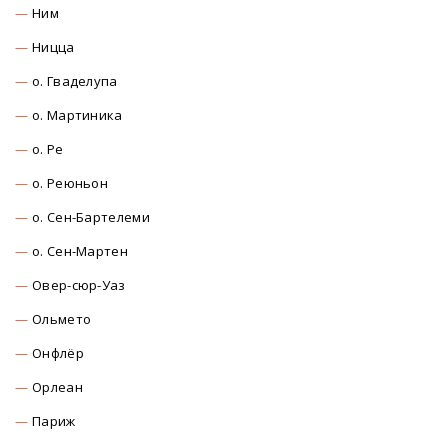
Ним
Ницца
о. Гваделупа
о. Мартиника
о. Ре
о. Реюньон
о. Сен-Бартелеми
о. Сен-Мартен
Овер-сюр-Уаз
Ольмето
Онфлёр
Орлеан
Париж