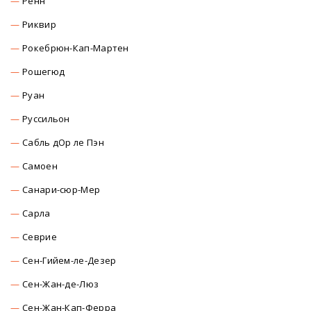
Ренн
Риквир
Рокебрюн-Кап-Мартен
Рошегюд
Руан
Руссильон
Сабль дОр ле Пэн
Самоен
Санари-сюр-Мер
Сарла
Севрие
Сен-Гийем-ле-Дезер
Сен-Жан-де-Люз
Сен-Жан-Кап-Ферра