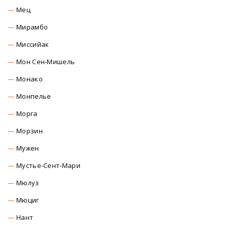
Мец
Мирамбо
Миссийак
Мон Сен-Мишель
Монако
Монпелье
Морга
Морзин
Мужен
Мустье-Сент-Мари
Мюлуз
Мюциг
Нант