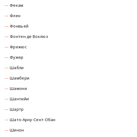
Фекам
Флен
Фонвьей
Фонтен де Воклюз
Фрежюс
Фужер
Шабли
Шамбери
Шамони
Шантийи
Шартр
Шато-Арну-Сент-Обан
Шинон