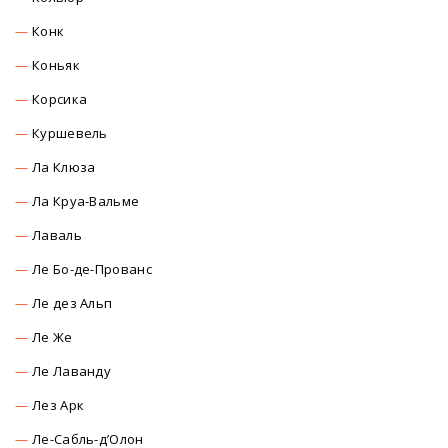
Конк
Коньяк
Корсика
Куршевель
Ла Клюза
Ла Круа-Вальме
Лаваль
Ле Бо-де-Прованс
Ле дез Альп
Ле Же
Ле Лаванду
Лез Арк
Ле-Сабль-д’Олон