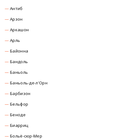
Антиб
Арзон
Аркашон
Арль
Байонна
Бандоль
Баньоль
Баньоль-де-л'Орн
Барбизон
Бельфор
Беноде
Биарриц
Больё-сюр-Мер