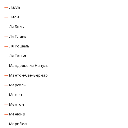
Лилль
Лион
Ля Боль
Ля Плань
Ля Рошель
Ля Танья
Манделье ля Напуль
Мантон-Сен-Бернар
Марсель
Межев
Ментон
Менюир
Мерибель