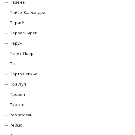
Пезена
Пейзе-Валландри
Перигё
Перрос-Гирек
Перуж
Петит-Пьер
По
Порто Веккьо
Пра Луп
Провен
Пуатье
Раматюель
Реймс