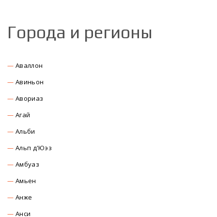
Города и регионы
Аваллон
Авиньон
Авориаз
Агай
Альби
Альп д'Юэз
Амбуаз
Амьен
Анже
Анси