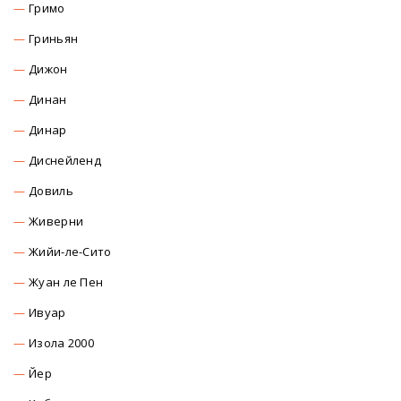
Гримо
Гриньян
Дижон
Динан
Динар
Диснейленд
Довиль
Живерни
Жийи-ле-Сито
Жуан ле Пен
Ивуар
Изола 2000
Йер