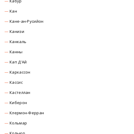
Кабур
Кан
Кане-ан-Русийон
Канизи
Канкаль
Канны
Кап Д'Ай
Каркасcон
Касcиc
Кастеллан
Киберон
Клермон-Ферран
Кольмар
Кольюр