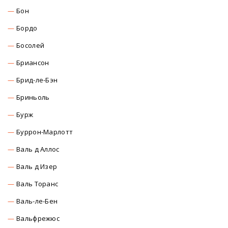
Бон
Бордо
Босолей
Бриансон
Брид-ле-Бэн
Бриньоль
Бурж
Буррон-Марлотт
Валь д Аллос
Валь д Изер
Валь Торанс
Валь-ле-Бен
Вальфрежюс