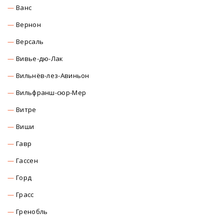
Ванс
Вернон
Версаль
Вивье-дю-Лак
Вильнёв-лез-Авиньон
Вильфранш-сюр-Мер
Витре
Виши
Гавр
Гассен
Горд
Грасс
Гренобль