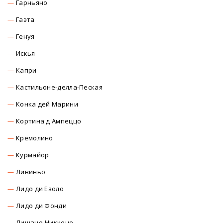
Гарньяно
Гаэта
Генуя
Искья
Капри
Кастильоне-делла-Пеская
Конка дей Марини
Кортина д'Ампеццо
Кремолино
Курмайор
Ливиньо
Лидо ди Езоло
Лидо ди Фонди
Лишано-Никконе