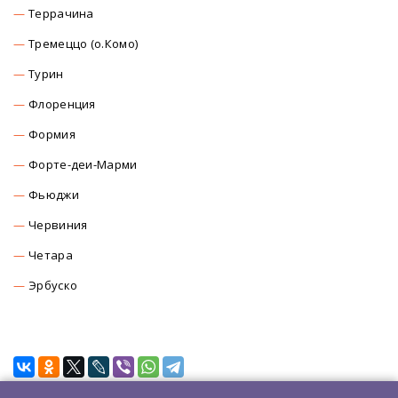
Террачина
Тремеццо (о.Комо)
Турин
Флоренция
Формия
Форте-деи-Марми
Фьюджи
Червиния
Четара
Эрбуско