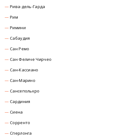
Рива-дель-Гарда
Рим
Римини
Сабаудия
Сан Ремо
Сан Феличе Чирчео
Сан-Кассиано
Сан-Марино
Сансеполькро
Сардиния
Сиена
Сорренто
Сперлонга