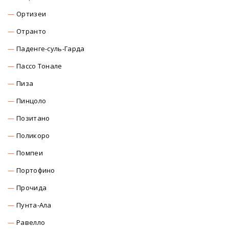
Ортизеи
Отранто
Паденге-суль-Гарда
Пассо Тонале
Пиза
Пинцоло
Позитано
Поликоро
Помпеи
Портофино
Прочида
Пунта-Ала
Равелло