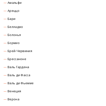
Амальфи
Ареццо
Бари
Белладжо
Болонья
Бормио
Брей-Червиния
Брессаноне
Валь Гардена
Валь ди Фасса
Валь ди Фьемме
Венеция
Верона