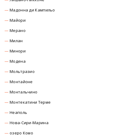
Мадонна ди Кампильо
Майори
Мерано
Милан
Минори
Модена
Мольтразио
Монтайоне
Монтальчино
Монтекатини Терме
Неаполь
Нова-Сири-Марина
озеро Комо