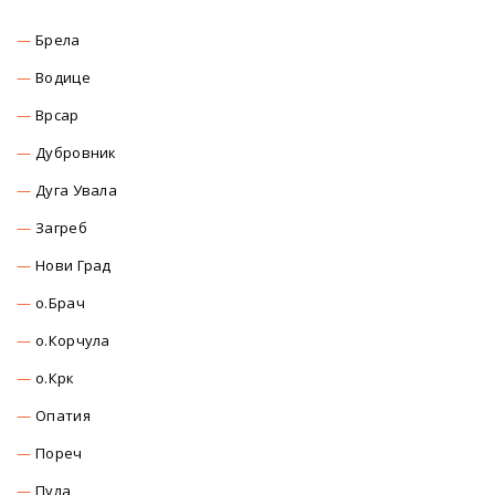
Брела
Водице
Врсар
Дубровник
Дуга Увала
Загреб
Нови Град
о.Брач
о.Корчула
о.Крк
Опатия
Пореч
Пула