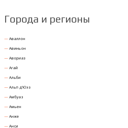
Города и регионы
Аваллон
Авиньон
Авориаз
Агай
Альби
Альп д'Юэз
Амбуаз
Амьен
Анже
Анси