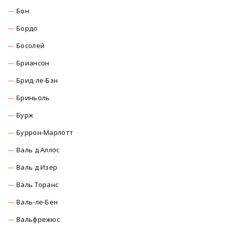
Бон
Бордо
Босолей
Бриансон
Брид-ле-Бэн
Бриньоль
Бурж
Буррон-Марлотт
Валь д Аллос
Валь д Изер
Валь Торанс
Валь-ле-Бен
Вальфрежюс