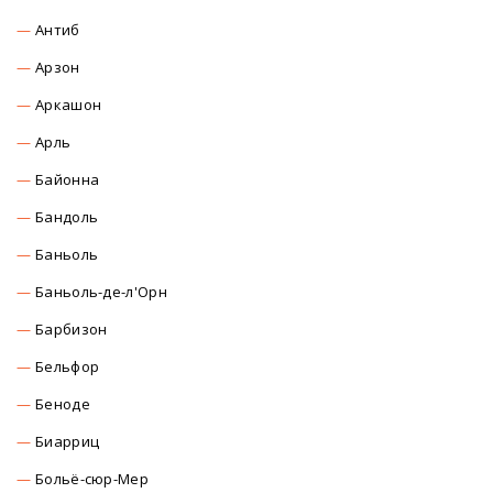
Антиб
Арзон
Аркашон
Арль
Байонна
Бандоль
Баньоль
Баньоль-де-л'Орн
Барбизон
Бельфор
Беноде
Биарриц
Больё-сюр-Мер