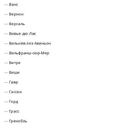
Ванс
Вернон
Версаль
Вивье-дю-Лак
Вильнёв-лез-Авиньон
Вильфранш-сюр-Мер
Витре
Виши
Гавр
Гассен
Горд
Грасс
Гренобль