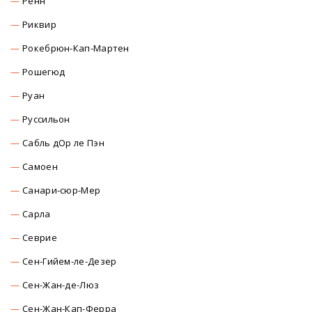
Ренн
Риквир
Рокебрюн-Кап-Мартен
Рошегюд
Руан
Руссильон
Сабль дОр ле Пэн
Самоен
Санари-сюр-Мер
Сарла
Севрие
Сен-Гийем-ле-Дезер
Сен-Жан-де-Люз
Сен-Жан-Кап-Ферра