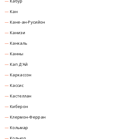
Кабур
Кан
Кане-ан-Русийон
Канизи
Канкаль
Канны
Кап Д'Ай
Каркасcон
Касcиc
Кастеллан
Киберон
Клермон-Ферран
Кольмар
Кольюр