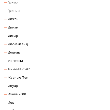
Гримо
Гриньян
Дижон
Динан
Динар
Диснейленд
Довиль
Живерни
Жийи-ле-Сито
Жуан ле Пен
Ивуар
Изола 2000
Йер