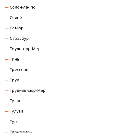
Солон-ла-Рю
Сольё
Сомюр
Страсбург
Теуль-сюр-Мер
Тинь
Трессерв
Труа
Трувиль-сюр-Мер
Тулон
Тулуза
Тур
Туржевиль