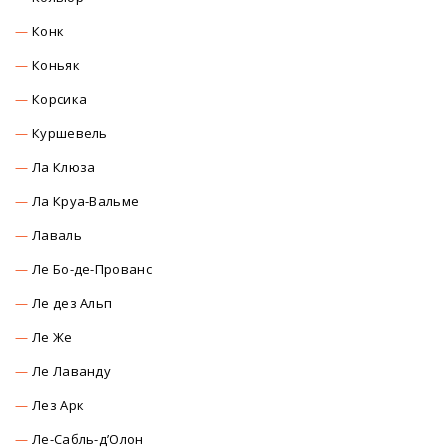
Конк
Коньяк
Корсика
Куршевель
Ла Клюза
Ла Круа-Вальме
Лаваль
Ле Бо-де-Прованс
Ле дез Альп
Ле Же
Ле Лаванду
Лез Арк
Ле-Сабль-д’Олон