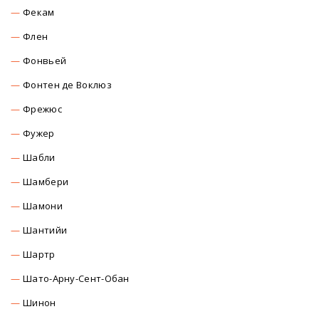
Фекам
Флен
Фонвьей
Фонтен де Воклюз
Фрежюс
Фужер
Шабли
Шамбери
Шамони
Шантийи
Шартр
Шато-Арну-Сент-Обан
Шинон