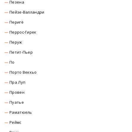
Пезена
Пейзе-Валландри
Перигё
Перрос-Гирек
Перуж
Петит-Пьер
По
Порто Веккьо
Пра Луп
Провен
Пуатье
Раматюель
Реймс