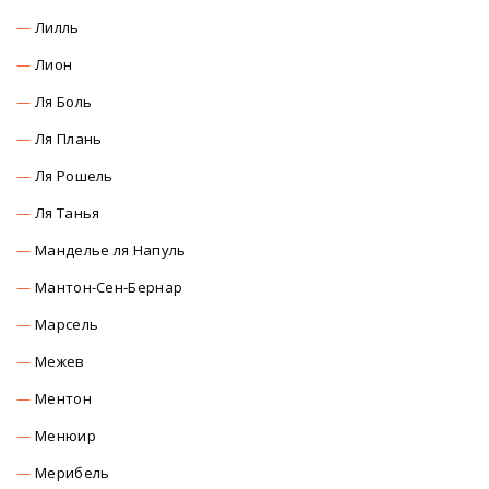
Лилль
Лион
Ля Боль
Ля Плань
Ля Рошель
Ля Танья
Манделье ля Напуль
Мантон-Сен-Бернар
Марсель
Межев
Ментон
Менюир
Мерибель