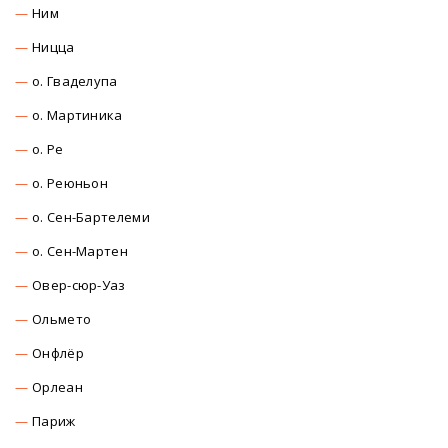
Ним
Ницца
о. Гваделупа
о. Мартиника
о. Ре
о. Реюньон
о. Сен-Бартелеми
о. Сен-Мартен
Овер-сюр-Уаз
Ольмето
Онфлёр
Орлеан
Париж