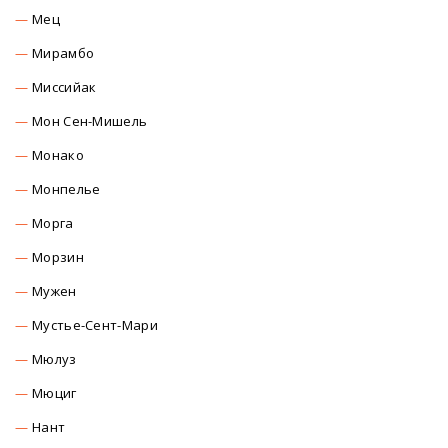
Мец
Мирамбо
Миссийак
Мон Сен-Мишель
Монако
Монпелье
Морга
Морзин
Мужен
Мустье-Сент-Мари
Мюлуз
Мюциг
Нант