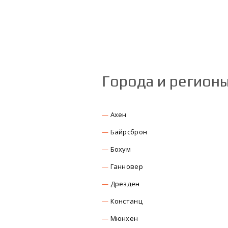
Города и регион
Ахен
Байрсброн
Бохум
Ганновер
Дрезден
Констанц
Мюнхен