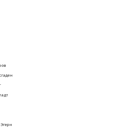
ров
сгаден
г
тадт
у
-Эгерн