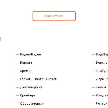
Еще отели
ы
Баден-Баден
Бад-За
Берлин
Берхте
Бремен
Гамбур
Гармиш-Партенкирхен
Дармш
Дюссельдорф
Кёльн
Кронберг
Линда
Обераммергау
Роттах