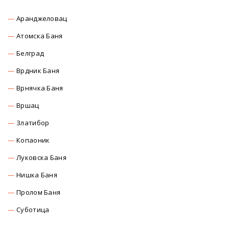
Аранджеловац
Атомска Баня
Белград
Врдник Баня
Врнячка Баня
Вршац
Златибор
Копаоник
Луковска Баня
Нишка Баня
Пролом Баня
Суботица