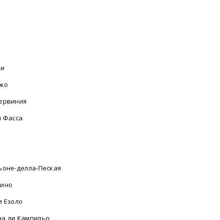
фи
жо
ервиния
и Фасса
а
ьоне-делла-Пеская
лино
и Езоло
а ди Кампильо