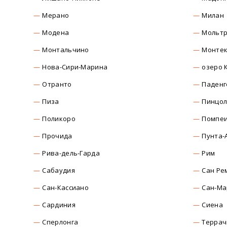
Мерано
Милан
Модена
Мольт
Монтальчино
Монтек
Нова-Сири-Марина
озеро 
Отранто
Паденг
Пиза
Пинцо
Поликоро
Помпе
Прочида
Пунта-
Рива-дель-Гарда
Рим
Сабаудия
Сан Ре
Сан-Кассиано
Сан-Ма
Сардиния
Сиена
Сперлонга
Террач