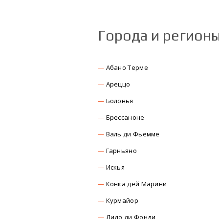
Города и регион
Абано Терме
Ареццо
Болонья
Брессаноне
Валь ди Фьемме
Гарньяно
Искья
Конка дей Марини
Курмайор
Лидо ди Фонди