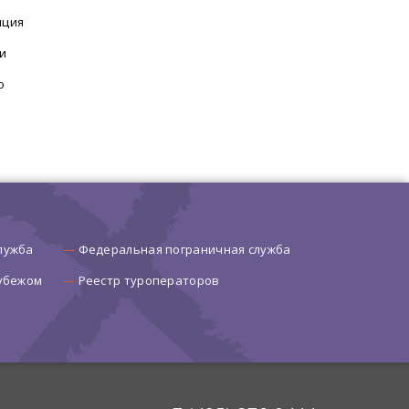
нция
и
о
лужба
Федеральная пограничная служба
рубежом
Реестр туроператоров