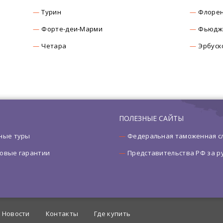
Турин
Флоре
Форте-деи-Марми
Фьюдж
Четара
Эрбуск
ПОЛЕЗНЫЕ САЙТЫ
ные туры
Федеральная таможенная с
овые гарантии
Представительства РФ за 
Новости
Контакты
Где купить