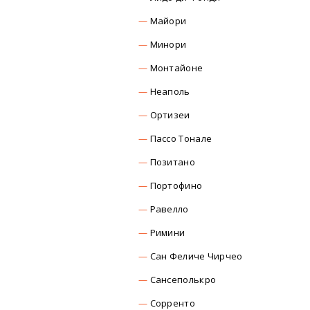
Майори
Минори
Монтайоне
Неаполь
Ортизеи
Пассо Тонале
Позитано
Портофино
Равелло
Римини
Сан Феличе Чирчео
Сансеполькро
Сорренто