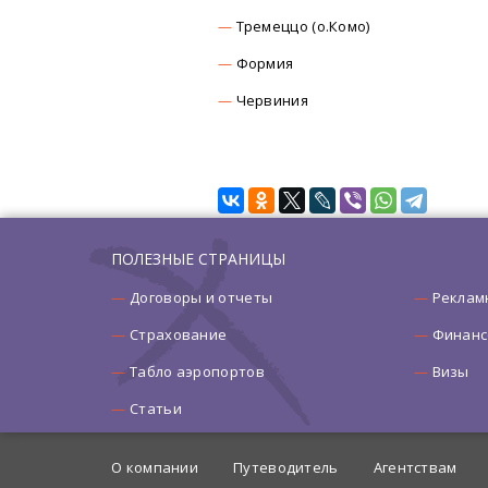
Тремеццо (о.Комо)
Формия
Червиния
ПОЛЕЗНЫЕ СТРАНИЦЫ
Договоры и отчеты
Реклам
Страхование
Финанс
Табло аэропортов
Визы
Статьи
О компании
Путеводитель
Агентствам