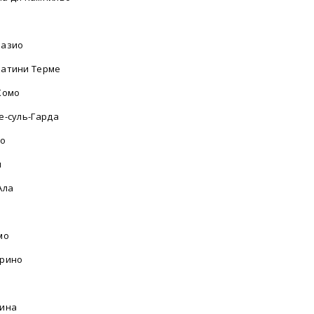
разио
атини Терме
Комо
е-суль-Гарда
ло
и
Ала
мо
рино
ина