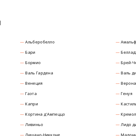
ы
Альберобелло
Амаль
Бари
Беллад
Бормио
Брей-Ч
Валь Гардена
Валь д
Венеция
Верон
Гаэта
Генуя
Капри
Кастил
Кортина д'Ампеццо
Кремо
Ливиньо
Лидо д
Лишано-Никконе
Мадонн