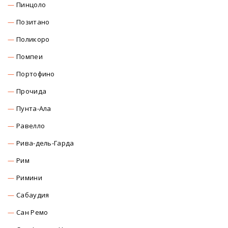
Пинцоло
Позитано
Поликоро
Помпеи
Портофино
Прочида
Пунта-Ала
Равелло
Рива-дель-Гарда
Рим
Римини
Сабаудия
Сан Ремо