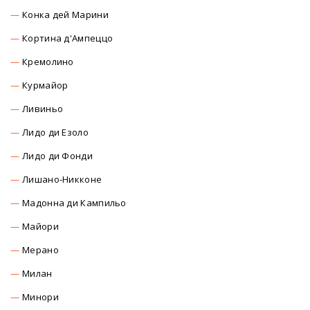
Конка дей Марини
Кортина д'Ампеццо
Кремолино
Курмайор
Ливиньо
Лидо ди Езоло
Лидо ди Фонди
Лишано-Никконе
Мадонна ди Кампильо
Майори
Мерано
Милан
Минори