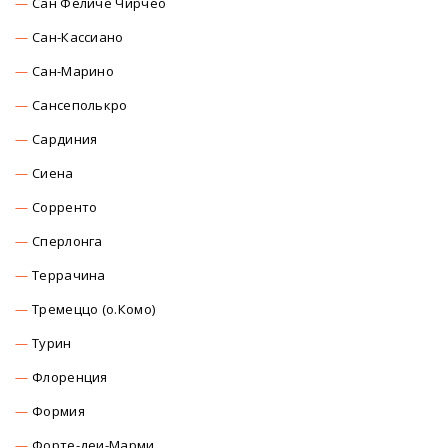
Сан Феличе Чирчео
Сан-Кассиано
Сан-Марино
Сансеполькро
Сардиния
Сиена
Сорренто
Сперлонга
Террачина
Тремеццо (о.Комо)
Турин
Флоренция
Формия
Форте-деи-Марми