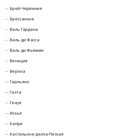
Брей-Червиния
Брессаноне
Валь Гардена
Валь ди Фасса
Валь ди Фьемме
Венеция
Верона
Гарньяно
Гаэта
Генуя
Искья
Капри
Кастильоне-делла-Пеская