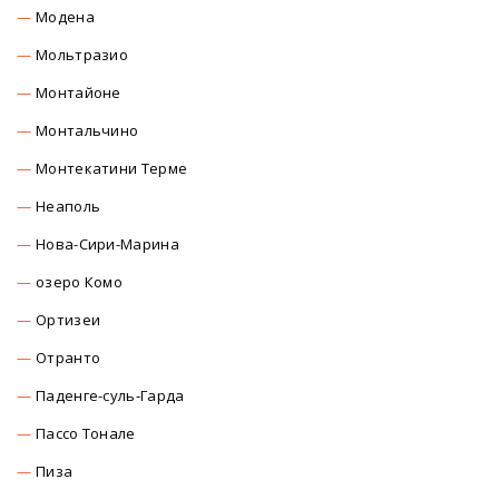
Модена
Мольтразио
Монтайоне
Монтальчино
Монтекатини Терме
Неаполь
Нова-Сири-Марина
озеро Комо
Ортизеи
Отранто
Паденге-суль-Гарда
Пассо Тонале
Пиза