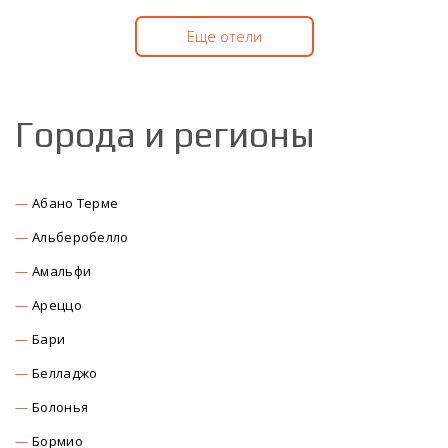
Еще отели
Города и регионы
Абано Терме
Альберобелло
Амальфи
Ареццо
Бари
Белладжо
Болонья
Бормио