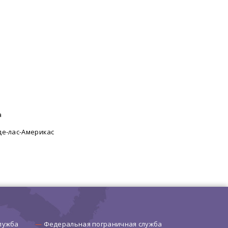
а
де-лас-Америкас
лужба
Федеральная пограничная служба