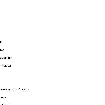
фи
жо
ервиния
и Фасса
а
ьоне-делла-Пеская
лино