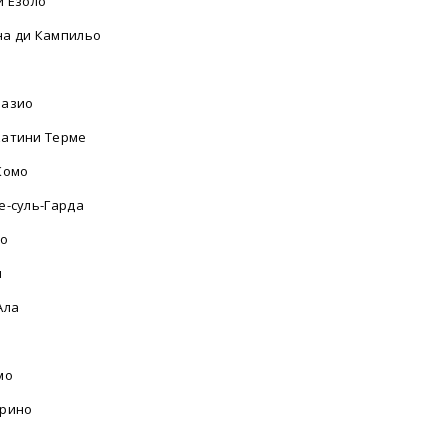
и Езоло
а ди Кампильо
разио
атини Терме
Комо
е-суль-Гарда
ло
и
Ала
мо
рино