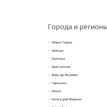
Города и регион
Абано Терме
Ареццо
Болонья
Брессаноне
Валь ди Фьемме
Гарньяно
Искья
Конка дей Марини