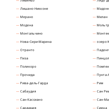
Ливиньо
Лидо д
Лишано-Никконе
Мадонн
Мерано
Милан
Модена
Мольт
Монтальчино
Монтек
Нова-Сири-Марина
озеро 
Отранто
Паденг
Пиза
Пинцо
Поликоро
Помпе
Прочида
Пунта-
Рива-дель-Гарда
Рим
Сабаудия
Сан Ре
Сан-Кассиано
Сан-Ма
Сардиния
Сиена