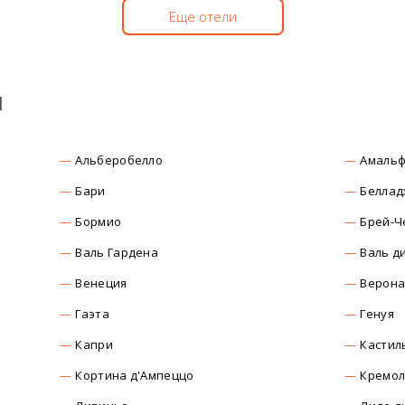
Еще отели
ы
Альберобелло
Амаль
Бари
Беллад
Бормио
Брей-Ч
Валь Гардена
Валь д
Венеция
Верон
Гаэта
Генуя
Капри
Кастил
Кортина д'Ампеццо
Кремо