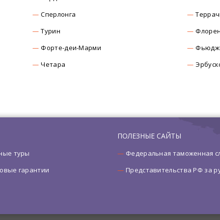
Сперлонга
Террач
Турин
Флоре
Форте-деи-Марми
Фьюдж
Четара
Эрбуск
ПОЛЕЗНЫЕ САЙТЫ
ные туры
Федеральная таможенная с
овые гарантии
Представительства РФ за 