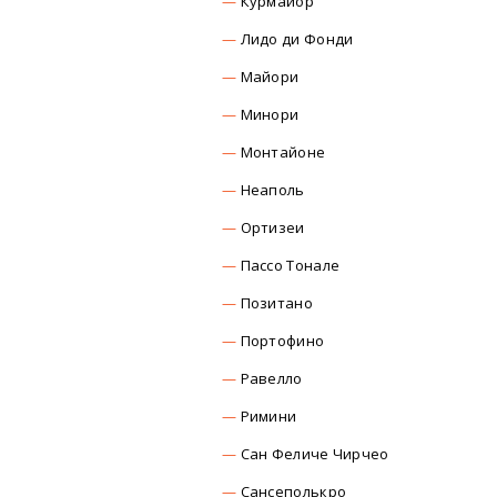
Курмайор
Лидо ди Фонди
Майори
Минори
Монтайоне
Неаполь
Ортизеи
Пассо Тонале
Позитано
Портофино
Равелло
Римини
Сан Феличе Чирчео
Сансеполькро