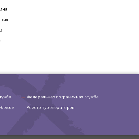
ина
нция
и
о
лужба
Федеральная пограничная служба
рубежом
Реестр туроператоров