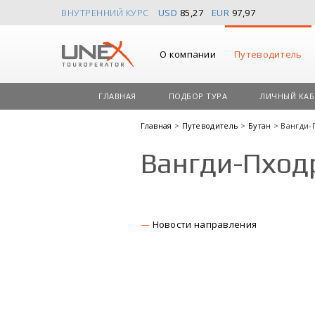
ВНУТРЕННИЙ КУРС
USD
85,27
EUR
97,97
О компании
Путеводитель
ГЛАВНАЯ
ПОДБОР ТУРА
ЛИЧНЫЙ КАБ
Главная
>
Путеводитель
>
Бутан
> Вангди-
Вангди-Пход
Новости направления