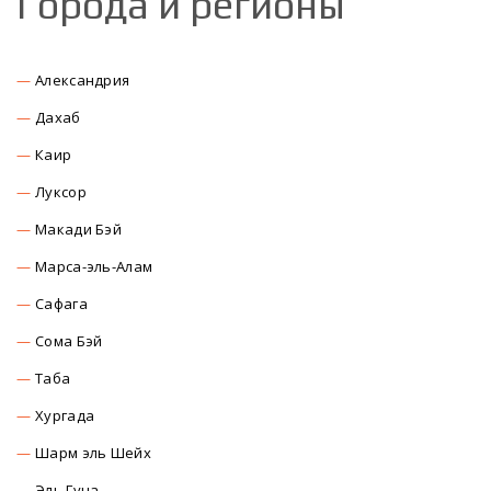
Города и регионы
Александрия
Дахаб
Каир
Луксор
Макади Бэй
Марса-эль-Алам
Сафага
Сома Бэй
Таба
Хургада
Шарм эль Шейх
Эль Гуна