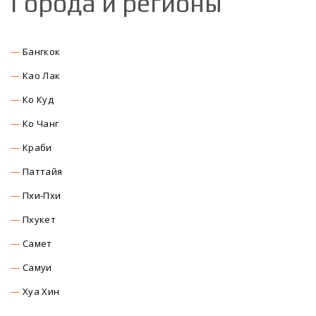
Города и регионы
Бангкок
Као Лак
Ко Куд
Ко Чанг
Краби
Паттайя
Пхи-Пхи
Пхукет
Самет
Самуи
Хуа Хин