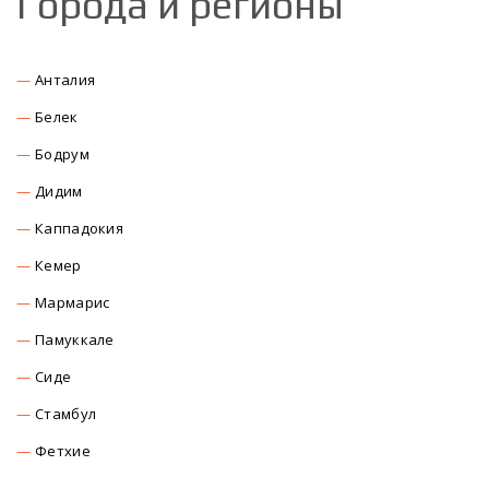
Города и регионы
Анталия
Белек
Бодрум
Дидим
Каппадокия
Кемер
Мармарис
Памуккале
Сиде
Стамбул
Фетхие