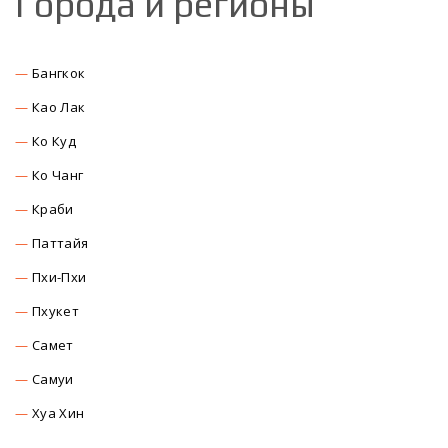
Города и регионы
Бангкок
Као Лак
Ко Куд
Ко Чанг
Краби
Паттайя
Пхи-Пхи
Пхукет
Самет
Самуи
Хуа Хин