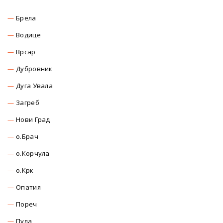
Брела
Водице
Врсар
Дубровник
Дуга Увала
Загреб
Нови Град
о.Брач
о.Корчула
о.Крк
Опатия
Пореч
Пула