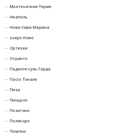
Монтекатини Терме
Неаполь
Нова-Сири-Марина
озеро Комо
Ортизеи
Отранто
Паденге-суль-Гарда
Пассо Тонале
Пиза
Пинцоло
Позитано
Поликоро
Помпеи