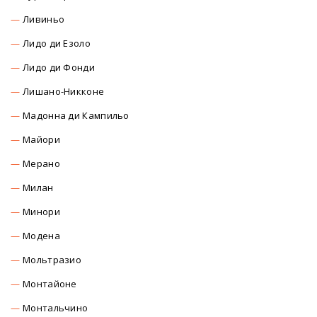
Ливиньо
Лидо ди Езоло
Лидо ди Фонди
Лишано-Никконе
Мадонна ди Кампильо
Майори
Мерано
Милан
Минори
Модена
Мольтразио
Монтайоне
Монтальчино