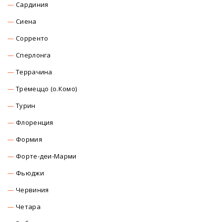
Сардиния
Сиена
Сорренто
Сперлонга
Террачина
Тремеццо (о.Комо)
Турин
Флоренция
Формия
Форте-деи-Марми
Фьюджи
Червиния
Четара