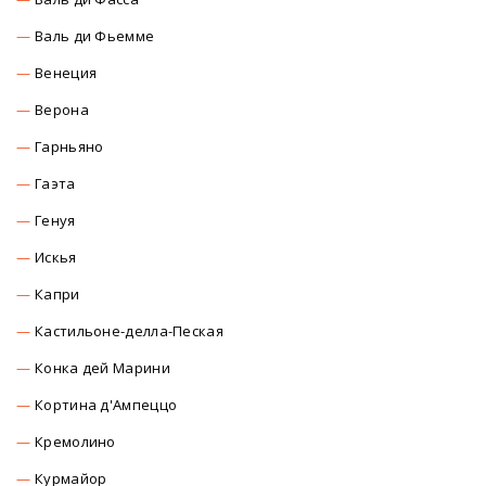
Валь ди Фьемме
Венеция
Верона
Гарньяно
Гаэта
Генуя
Искья
Капри
Кастильоне-делла-Пеская
Конка дей Марини
Кортина д'Ампеццо
Кремолино
Курмайор