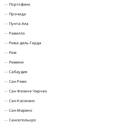
Портофино
Прочида
Пунта-Ала
Равелло
Рива-дель-Гарда
Рим
Римини
Сабаудия
Сан Ремо
Сан Феличе Чирчео
Сан-Кассиано
Сан-Марино
Сансеполькро