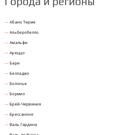
Города и регионы
Абано Терме
Альберобелло
Амальфи
Ареццо
Бари
Белладжо
Болонья
Бормио
Брей-Червиния
Брессаноне
Валь Гардена
Валь ди Фасса