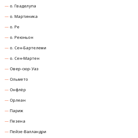
о. Гваделупа
о. Мартиника
о. Ре
о. Реюньон
о. Сен-Бартелеми
о. Сен-Мартен
Овер-сюр-Уаз
Ольмето
Онфлёр
Орлеан
Париж
Пезена
Пейзе-Валландри