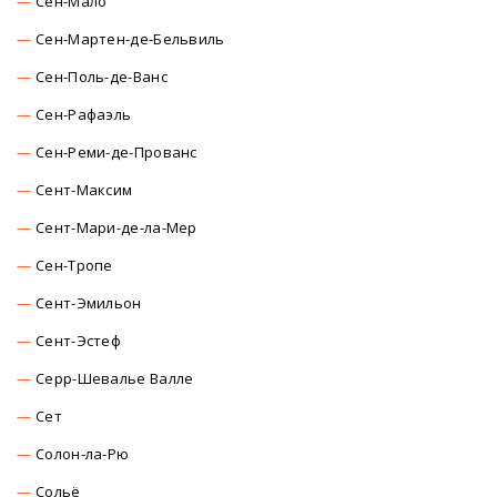
Сен-Мало
Сен-Мартен-де-Бельвиль
Сен-Поль-де-Ванс
Сен-Рафаэль
Сен-Реми-де-Прованс
Сент-Максим
Сент-Мари-де-ла-Мер
Сен-Тропе
Сент-Эмильон
Сент-Эстеф
Серр-Шевалье Валле
Сет
Солон-ла-Рю
Сольё