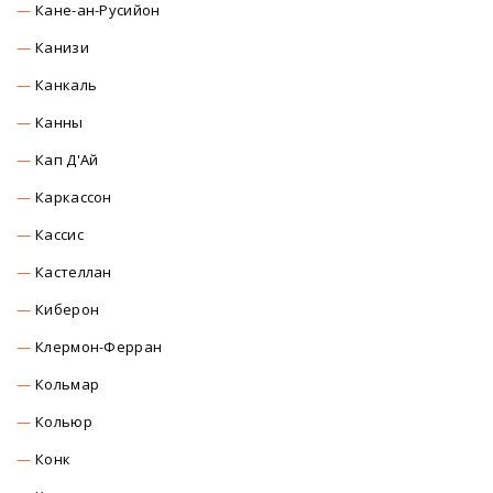
Кане-ан-Русийон
Канизи
Канкаль
Канны
Кап Д'Ай
Каркасcон
Касcиc
Кастеллан
Киберон
Клермон-Ферран
Кольмар
Кольюр
Конк