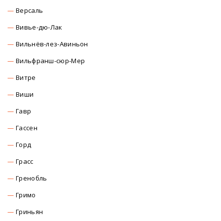
Версаль
Вивье-дю-Лак
Вильнёв-лез-Авиньон
Вильфранш-сюр-Мер
Витре
Виши
Гавр
Гассен
Горд
Грасс
Гренобль
Гримо
Гриньян