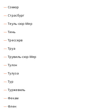
Сомюр
Страсбург
Теуль-сюр-Мер
Тинь
Трессерв
Труа
Трувиль-сюр-Мер
Тулон
Тулуза
Тур
Туржевиль
Фекам
Флен