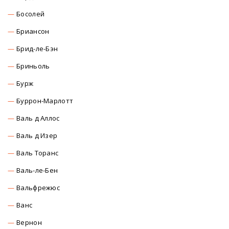
Босолей
Бриансон
Брид-ле-Бэн
Бриньоль
Бурж
Буррон-Марлотт
Валь д Аллос
Валь д Изер
Валь Торанс
Валь-ле-Бен
Вальфрежюс
Ванс
Вернон