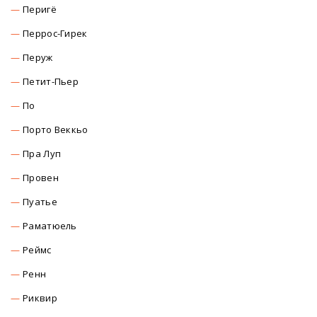
Перигё
Перрос-Гирек
Перуж
Петит-Пьер
По
Порто Веккьо
Пра Луп
Провен
Пуатье
Раматюель
Реймс
Ренн
Риквир