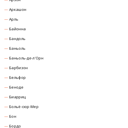
Аркашон
Арль
Байонна
Бандоль
Баньоль
Баньоль-де-л'Орн
Барбизон
Бельфор
Беноде
Биарриц
Больё-сюр-Мер
Бон
Бордо