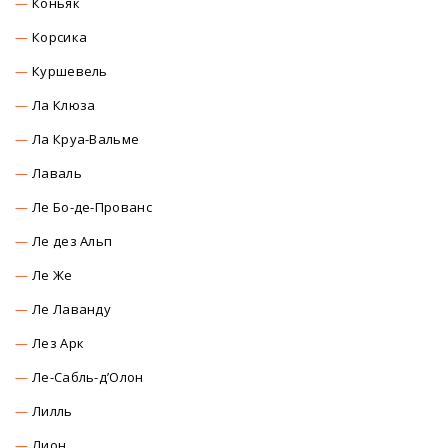
Коньяк
Корсика
Куршевель
Ла Клюза
Ла Круа-Вальме
Лаваль
Ле Бо-де-Прованс
Ле дез Альп
Ле Же
Ле Лаванду
Лез Арк
Ле-Сабль-д’Олон
Лилль
Лион