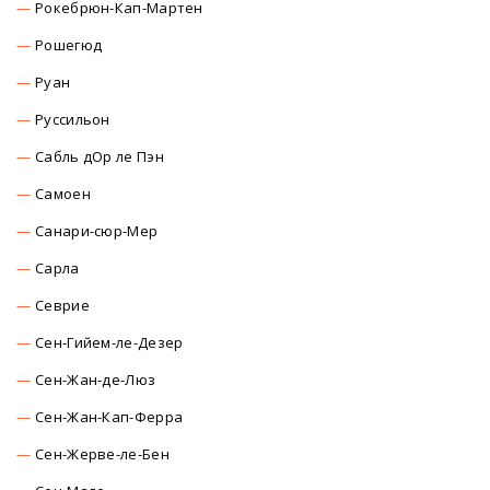
Рокебрюн-Кап-Мартен
Рошегюд
Руан
Руссильон
Сабль дОр ле Пэн
Самоен
Санари-сюр-Мер
Сарла
Севрие
Сен-Гийем-ле-Дезер
Сен-Жан-де-Люз
Сен-Жан-Кап-Ферра
Сен-Жерве-ле-Бен