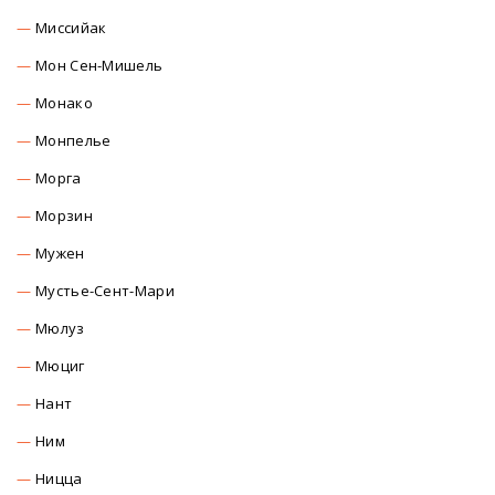
Миссийак
Мон Сен-Мишель
Монако
Монпелье
Морга
Морзин
Мужен
Мустье-Сент-Мари
Мюлуз
Мюциг
Нант
Ним
Ницца