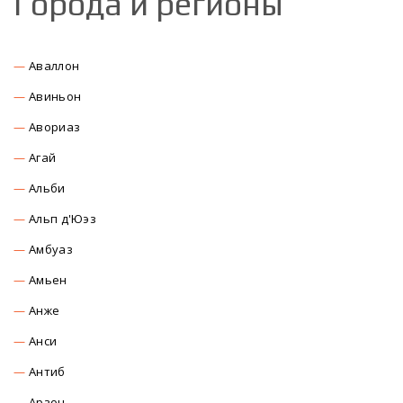
Города и регионы
Аваллон
Авиньон
Авориаз
Агай
Альби
Альп д'Юэз
Амбуаз
Амьен
Анже
Анси
Антиб
Арзон