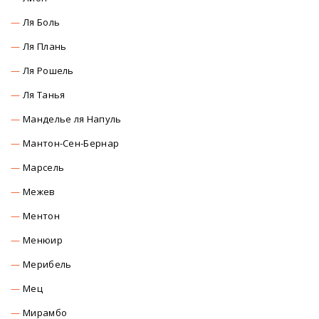
Ля Боль
Ля Плань
Ля Рошель
Ля Танья
Манделье ля Напуль
Мантон-Сен-Бернар
Марсель
Межев
Ментон
Менюир
Мерибель
Мец
Мирамбо