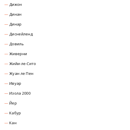
Дижон
Динан
Динар
Диснейленд
Довиль
Живерни
Жийи-ле-Сито
Жуан ле Пен
Ивуар
Изола 2000
Йер
Кабур
Кан