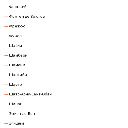
Фонвьей
Фонтен де Воклюз
Фрежюс
Фужер
Шабли
Шамбери
Шамони
Шантийи
Шартр
Шато-Арну-Сент-Обан
Шинон
Эвиян-ле-Бен
Эгишем