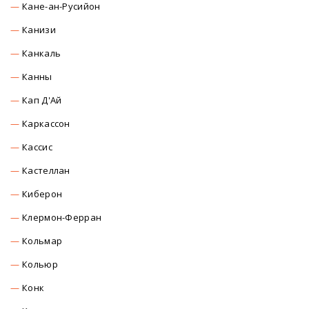
Кане-ан-Русийон
Канизи
Канкаль
Канны
Кап Д'Ай
Каркасcон
Касcиc
Кастеллан
Киберон
Клермон-Ферран
Кольмар
Кольюр
Конк