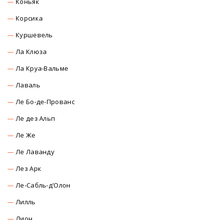
Коньяк
Корсика
Куршевель
Ла Клюза
Ла Круа-Вальме
Лаваль
Ле Бо-де-Прованс
Ле дез Альп
Ле Же
Ле Лаванду
Лез Арк
Ле-Сабль-д’Олон
Лилль
Лион