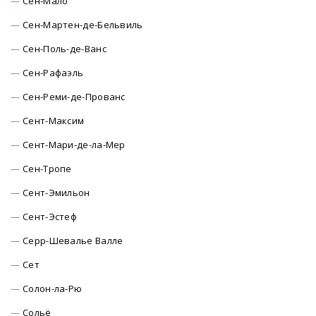
Сен-Мало
Сен-Мартен-де-Бельвиль
Сен-Поль-де-Ванс
Сен-Рафаэль
Сен-Реми-де-Прованс
Сент-Максим
Сент-Мари-де-ла-Мер
Сен-Тропе
Сент-Эмильон
Сент-Эстеф
Серр-Шевалье Валле
Сет
Солон-ла-Рю
Сольё