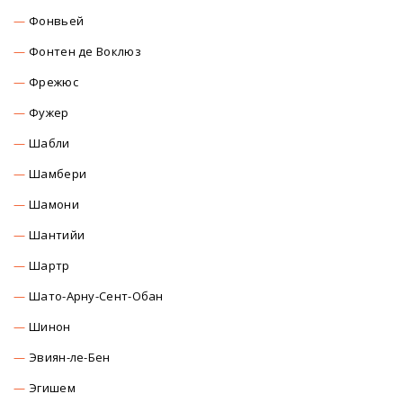
Фонвьей
Фонтен де Воклюз
Фрежюс
Фужер
Шабли
Шамбери
Шамони
Шантийи
Шартр
Шато-Арну-Сент-Обан
Шинон
Эвиян-ле-Бен
Эгишем