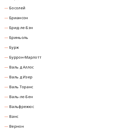
Босолей
Бриансон
Брид-ле-Бэн
Бриньоль
Бурж
Буррон-Марлотт
Валь д Аллос
Валь д Изер
Валь Торанс
Валь-ле-Бен
Вальфрежюс
Ванс
Вернон