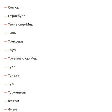
Сомюр
Страсбург
Теуль-сюр-Мер
Тинь
Трессерв
Труа
Трувиль-сюр-Мер
Тулон
Тулуза
Тур
Туржевиль
Фекам
Флен