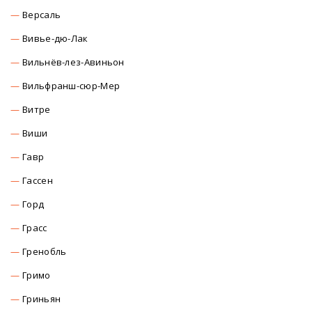
Версаль
Вивье-дю-Лак
Вильнёв-лез-Авиньон
Вильфранш-сюр-Мер
Витре
Виши
Гавр
Гассен
Горд
Грасс
Гренобль
Гримо
Гриньян