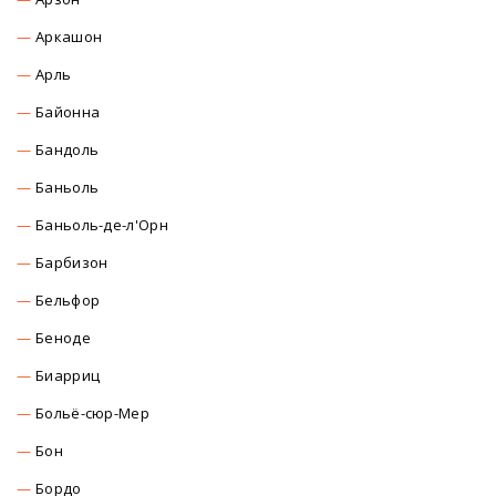
Аркашон
Арль
Байонна
Бандоль
Баньоль
Баньоль-де-л'Орн
Барбизон
Бельфор
Беноде
Биарриц
Больё-сюр-Мер
Бон
Бордо