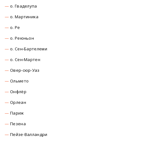
о. Гваделупа
о. Мартиника
о. Ре
о. Реюньон
о. Сен-Бартелеми
о. Сен-Мартен
Овер-сюр-Уаз
Ольмето
Онфлёр
Орлеан
Париж
Пезена
Пейзе-Валландри