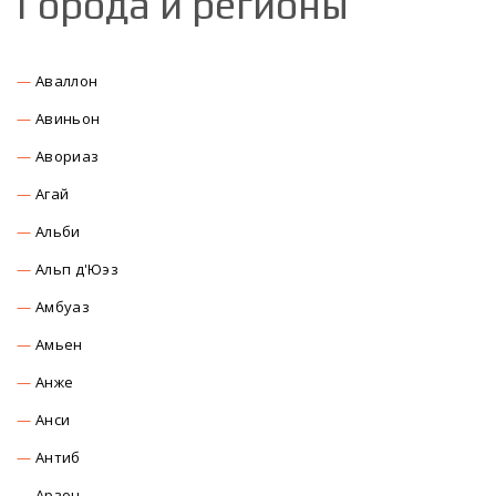
Города и регионы
Аваллон
Авиньон
Авориаз
Агай
Альби
Альп д'Юэз
Амбуаз
Амьен
Анже
Анси
Антиб
Арзон