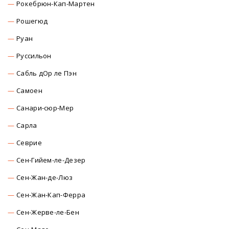
Рокебрюн-Кап-Мартен
Рошегюд
Руан
Руссильон
Сабль дОр ле Пэн
Самоен
Санари-сюр-Мер
Сарла
Севрие
Сен-Гийем-ле-Дезер
Сен-Жан-де-Люз
Сен-Жан-Кап-Ферра
Сен-Жерве-ле-Бен