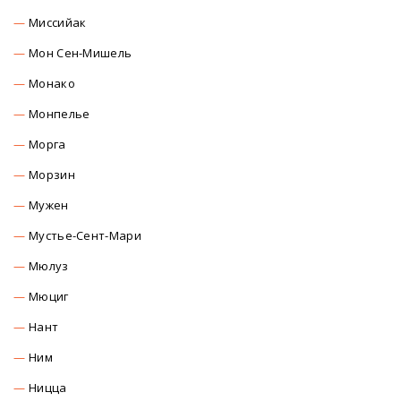
Миссийак
Мон Сен-Мишель
Монако
Монпелье
Морга
Морзин
Мужен
Мустье-Сент-Мари
Мюлуз
Мюциг
Нант
Ним
Ницца