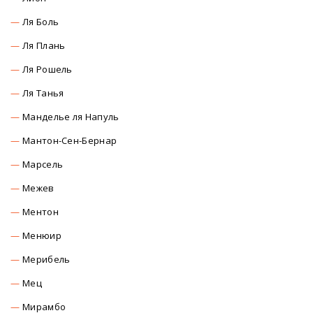
Ля Боль
Ля Плань
Ля Рошель
Ля Танья
Манделье ля Напуль
Мантон-Сен-Бернар
Марсель
Межев
Ментон
Менюир
Мерибель
Мец
Мирамбо