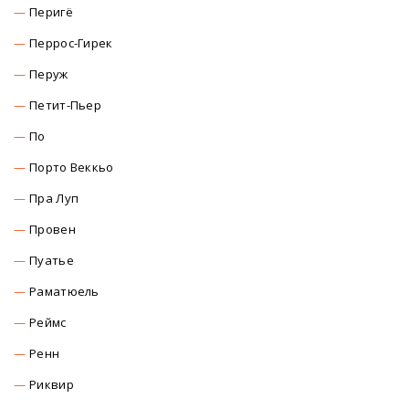
Перигё
Перрос-Гирек
Перуж
Петит-Пьер
По
Порто Веккьо
Пра Луп
Провен
Пуатье
Раматюель
Реймс
Ренн
Риквир