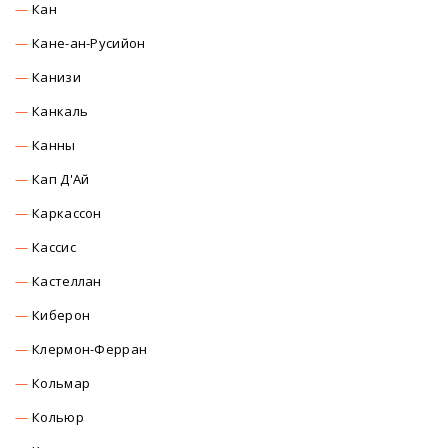
Кан
Кане-ан-Русийон
Канизи
Канкаль
Канны
Кап Д'Ай
Каркасcон
Касcиc
Кастеллан
Киберон
Клермон-Ферран
Кольмар
Кольюр