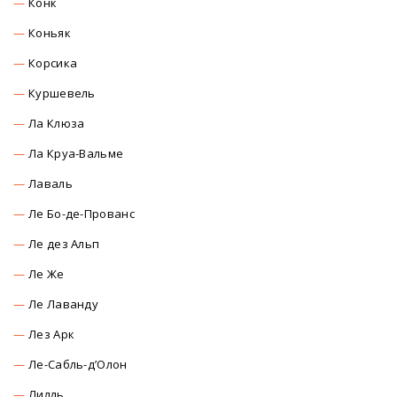
Конк
Коньяк
Корсика
Куршевель
Ла Клюза
Ла Круа-Вальме
Лаваль
Ле Бо-де-Прованс
Ле дез Альп
Ле Же
Ле Лаванду
Лез Арк
Ле-Сабль-д’Олон
Лилль