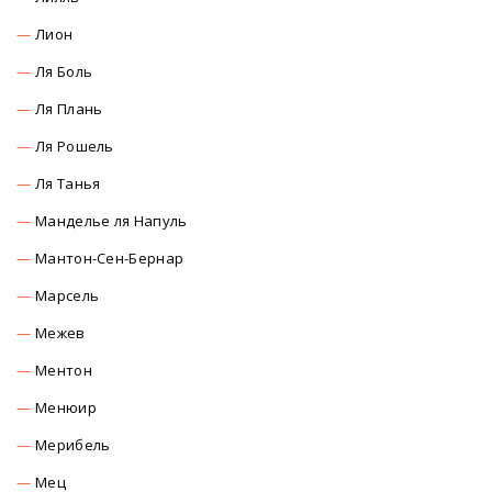
Лион
Ля Боль
Ля Плань
Ля Рошель
Ля Танья
Манделье ля Напуль
Мантон-Сен-Бернар
Марсель
Межев
Ментон
Менюир
Мерибель
Мец