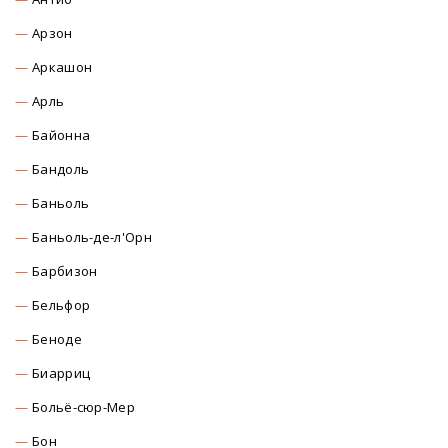
Арзон
Аркашон
Арль
Байонна
Бандоль
Баньоль
Баньоль-де-л'Орн
Барбизон
Бельфор
Беноде
Биарриц
Больё-сюр-Мер
Бон