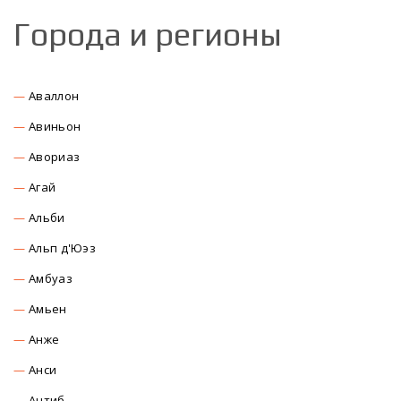
Города и регионы
Аваллон
Авиньон
Авориаз
Агай
Альби
Альп д'Юэз
Амбуаз
Амьен
Анже
Анси
Антиб