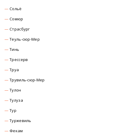
Сольё
Сомюр
Страсбург
Теуль-сюр-Мер
Тинь
Трессерв
Труа
Трувиль-сюр-Мер
Тулон
Тулуза
Тур
Туржевиль
Фекам