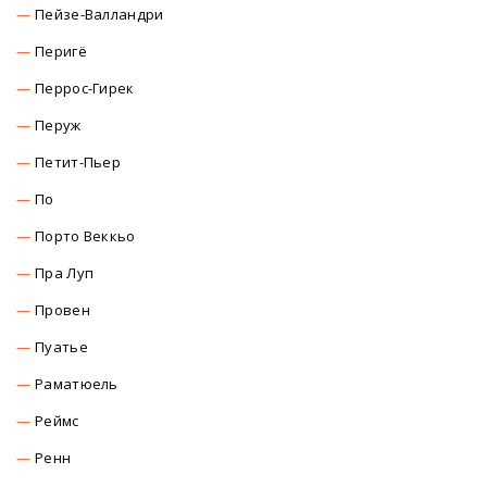
Пейзе-Валландри
Перигё
Перрос-Гирек
Перуж
Петит-Пьер
По
Порто Веккьо
Пра Луп
Провен
Пуатье
Раматюель
Реймс
Ренн