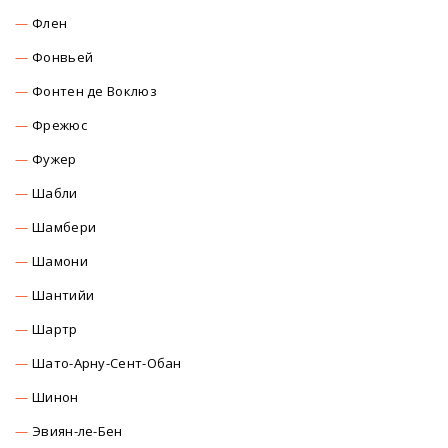
Флен
Фонвьей
Фонтен де Воклюз
Фрежюс
Фужер
Шабли
Шамбери
Шамони
Шантийи
Шартр
Шато-Арну-Сент-Обан
Шинон
Эвиян-ле-Бен