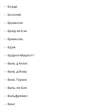
Бордо
Босолей
Бриансон
Брид-ле-Бэн
Бриньоль
Бурж
Буррон-Марлотт
Валь д Аллос
Валь д Изер
Валь Торанс
Валь-ле-Бен
Вальфрежюс
Ванс