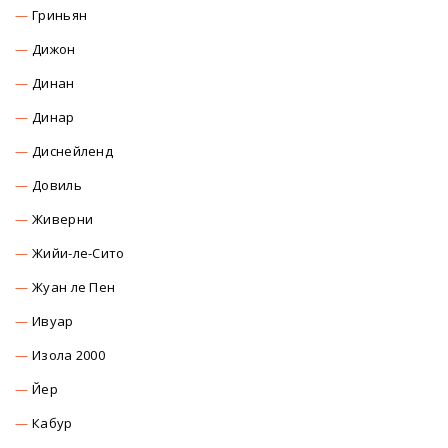
Гриньян
Дижон
Динан
Динар
Диснейленд
Довиль
Живерни
Жийи-ле-Сито
Жуан ле Пен
Ивуар
Изола 2000
Йер
Кабур