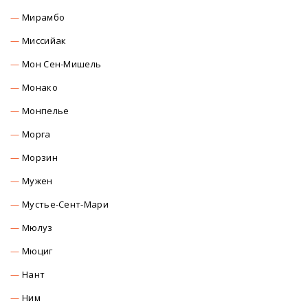
Мирамбо
Миссийак
Мон Сен-Мишель
Монако
Монпелье
Морга
Морзин
Мужен
Мустье-Сент-Мари
Мюлуз
Мюциг
Нант
Ним