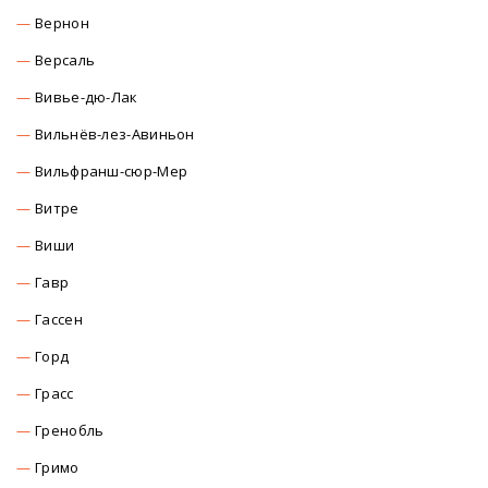
Вернон
Версаль
Вивье-дю-Лак
Вильнёв-лез-Авиньон
Вильфранш-сюр-Мер
Витре
Виши
Гавр
Гассен
Горд
Грасс
Гренобль
Гримо