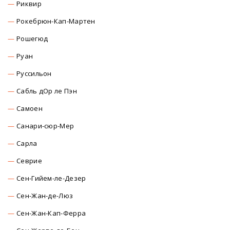
Риквир
Рокебрюн-Кап-Мартен
Рошегюд
Руан
Руссильон
Сабль дОр ле Пэн
Самоен
Санари-сюр-Мер
Сарла
Севрие
Сен-Гийем-ле-Дезер
Сен-Жан-де-Люз
Сен-Жан-Кап-Ферра