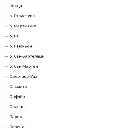
Ницца
о. Гваделупа
о. Мартиника
о. Ре
о. Реюньон
о. Сен-Бартелеми
о. Сен-Мартен
Овер-сюр-Уаз
Ольмето
Онфлёр
Орлеан
Париж
Пезена