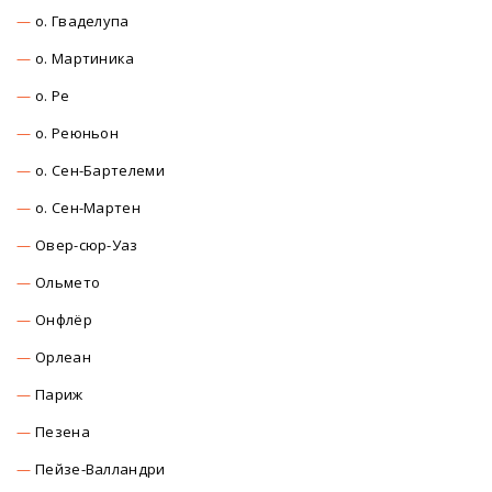
о. Гваделупа
о. Мартиника
о. Ре
о. Реюньон
о. Сен-Бартелеми
о. Сен-Мартен
Овер-сюр-Уаз
Ольмето
Онфлёр
Орлеан
Париж
Пезена
Пейзе-Валландри