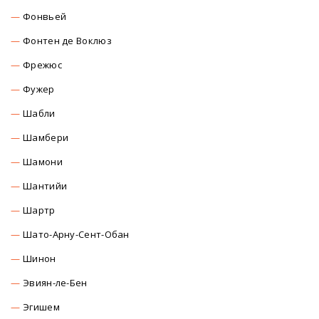
Фонвьей
Фонтен де Воклюз
Фрежюс
Фужер
Шабли
Шамбери
Шамони
Шантийи
Шартр
Шато-Арну-Сент-Обан
Шинон
Эвиян-ле-Бен
Эгишем