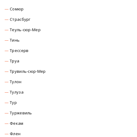
Сомюр
Страсбург
Теуль-сюр-Мер
Тинь
Трессерв
Труа
Трувиль-сюр-Мер
Тулон
Тулуза
Тур
Туржевиль
Фекам
Флен