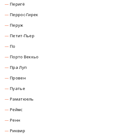
Перигё
Перрос-Гирек
Перуж
Петит-Пьер
По
Порто Веккьо
Пра Луп
Провен
Пуатье
Раматюель
Реймс
Ренн
Риквир