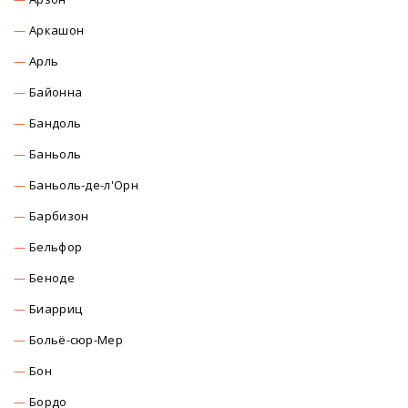
Аркашон
Арль
Байонна
Бандоль
Баньоль
Баньоль-де-л'Орн
Барбизон
Бельфор
Беноде
Биарриц
Больё-сюр-Мер
Бон
Бордо