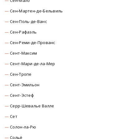
Сен-Мало
Сен-Мартен-де-Бельвиль
Сен-Поль-де-Ванс
Сен-Рафаэль
Сен-Реми-де-Прованс
Сент-Максим
Сент-Мари-де-ла-Мер
Сен-Тропе
Сент-Эмильон
Сент-Эстеф
Серр-Шевалье Валле
Сет
Солон-ла-Рю
Сольё