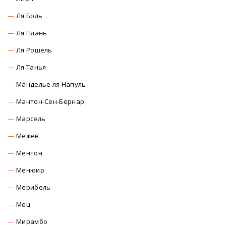
Ля Боль
Ля Плань
Ля Рошель
Ля Танья
Манделье ля Напуль
Мантон-Сен-Бернар
Марсель
Межев
Ментон
Менюир
Мерибель
Мец
Мирамбо