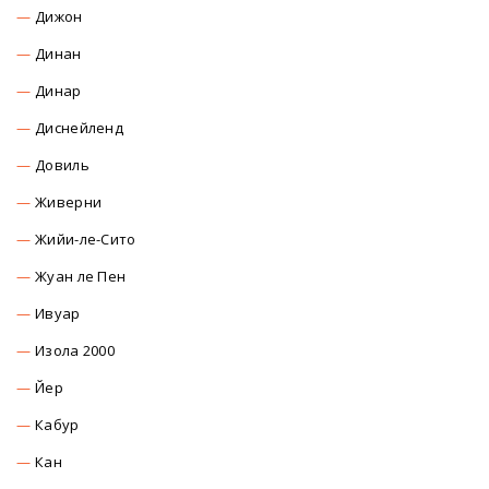
Дижон
Динан
Динар
Диснейленд
Довиль
Живерни
Жийи-ле-Сито
Жуан ле Пен
Ивуар
Изола 2000
Йер
Кабур
Кан