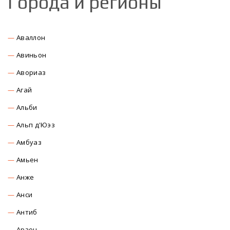
Города и регионы
Аваллон
Авиньон
Авориаз
Агай
Альби
Альп д'Юэз
Амбуаз
Амьен
Анже
Анси
Антиб
Арзон