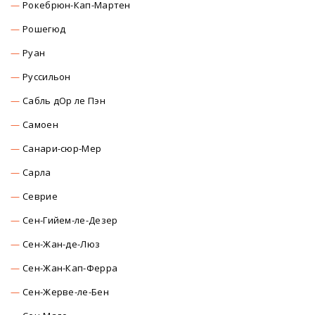
Рокебрюн-Кап-Мартен
Рошегюд
Руан
Руссильон
Сабль дОр ле Пэн
Самоен
Санари-сюр-Мер
Сарла
Севрие
Сен-Гийем-ле-Дезер
Сен-Жан-де-Люз
Сен-Жан-Кап-Ферра
Сен-Жерве-ле-Бен