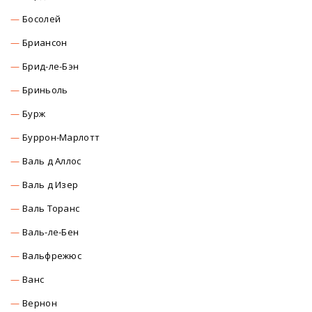
Босолей
Бриансон
Брид-ле-Бэн
Бриньоль
Бурж
Буррон-Марлотт
Валь д Аллос
Валь д Изер
Валь Торанс
Валь-ле-Бен
Вальфрежюс
Ванс
Вернон