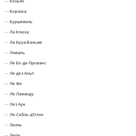
Коньяк
Корсика
Куршевель
Ла Клюза
Ла Круа-Вальме
Лаваль
Ле Бо-де-Прованс
Ле дез Альп
Ле Же
Ле Лаванду
Лез Арк
Ле-Сабль-д’Олон
Лилль
Лион