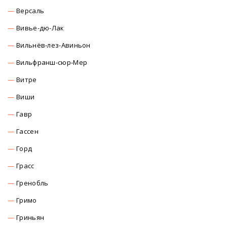
Версаль
Вивье-дю-Лак
Вильнёв-лез-Авиньон
Вильфранш-сюр-Мер
Витре
Виши
Гавр
Гассен
Горд
Грасс
Гренобль
Гримо
Гриньян