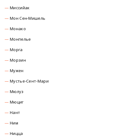
Миссийак
Мон Сен-Мишель
Монако
Монпелье
Морга
Морзин
Мужен
Мустье-Сент-Мари
Мюлуз
Мюциг
Нант
Ним
Ницца