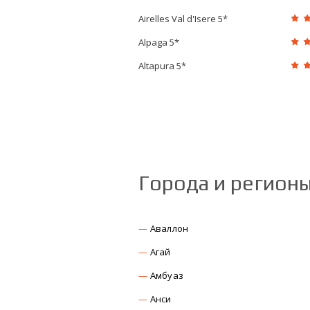
Airelles Val d'Isere 5*
Alpaga 5*
Altapura 5*
Города и регион
Аваллон
Агай
Амбуаз
Анси