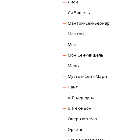
Лион
Ля Рошель
Мантон-Сен-Бернар
Ментон
Мец
Мон Сен-Мишель
Морга
Мустье-Сент-Мари
Нант
о. Гваделупа
о. Реюньон
Овер-сюр-Уаз
Орлеан