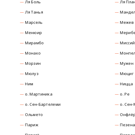
Ля Боль
Ля Пла
Ля Танья
Мандел
Марсель
Межев
Менюир
Мериб
Мирамбо
Миссий
Монако
Монпе
Морзин
Мужен
Мюлуз
Мюциг
Ним
Ницца
о. Мартиника
о. Ре
о. Сен-Бартелеми
о. Сен
Ольмето
Онфлё
Париж
Пезен