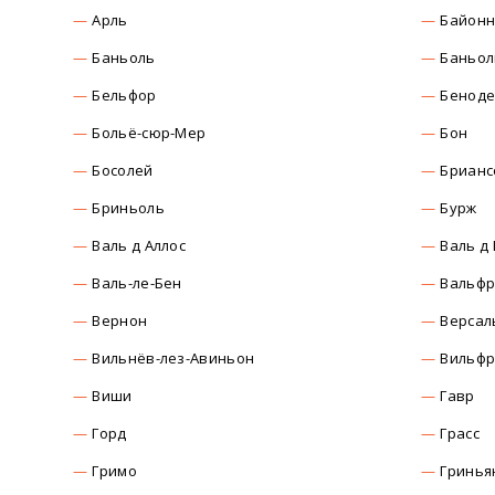
Арль
Байон
Баньоль
Баньол
Бельфор
Бенод
Больё-сюр-Мер
Бон
Босолей
Брианс
Бриньоль
Бурж
Валь д Аллос
Валь д
Валь-ле-Бен
Вальф
Вернон
Версал
Вильнёв-лез-Авиньон
Вильфр
Виши
Гавр
Горд
Грасс
Гримо
Гринья