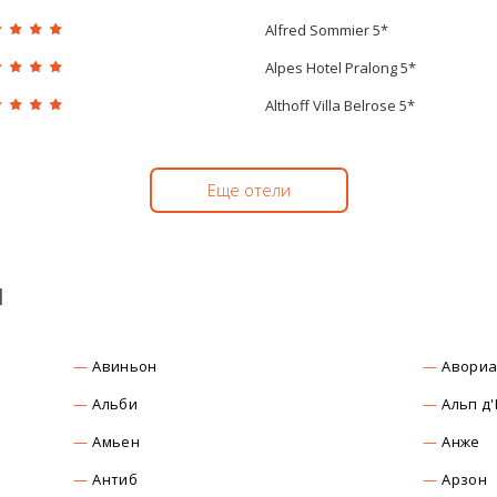
Alfred Sommier 5*
Alpes Hotel Pralong 5*
Althoff Villa Belrose 5*
Еще отели
ы
Авиньон
Авориа
Альби
Альп д
Амьен
Анже
Антиб
Арзон