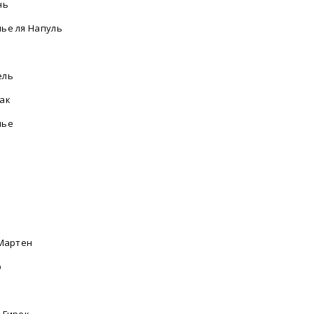
нь
ье ля Напуль
ель
ак
лье
-Мартен
р
а