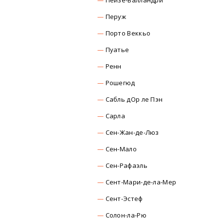
Пейзе-Валландри
Перуж
Порто Веккьо
Пуатье
Ренн
Рошегюд
Сабль дОр ле Пэн
Сарла
Сен-Жан-де-Люз
Сен-Мало
Сен-Рафаэль
Сент-Мари-де-ла-Мер
Сент-Эстеф
Солон-ла-Рю