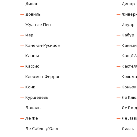
Динан
Динар
Довиль
Живер
Жуан ле Пен
Ивуар
Йер
Кабур
Кане-ан-Русийон
Канизи
Канны
Кап Д'
Касcиc
Кастел
Клермон-Ферран
Кольм
Конк
Коньяк
Куршевель
Ла Клю
Лаваль
Ле Бо-
Ле Же
Ле Лав
Ле-Сабль-д’Олон
Лилль