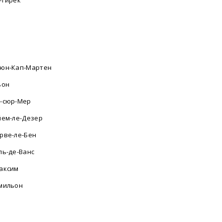
-Гирек
н
юн-Кап-Мартен
ьон
-сюр-Мер
йем-ле-Дезер
рве-ле-Бен
ль-де-Ванс
аксим
мильон