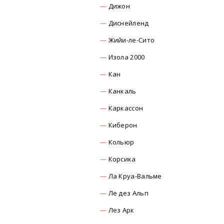
Дижон
Диснейленд
Жийи-ле-Сито
Изола 2000
Кан
Канкаль
Каркасcон
Киберон
Кольюр
Корсика
Ла Круа-Вальме
Ле дез Альп
Лез Арк