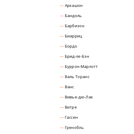
Аркашон
Бандоль
Барбизон
Биарриц
Бордо
Брид-ле-Бэн
Буррон-Марлотт
Валь Торанс
Ванс
Вивье-дю-Лак
Витре
Гассен
Гренобль