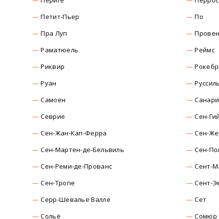
Перигё
Перрос
Петит-Пьер
По
Пра Луп
Прове
Раматюель
Реймс
Риквир
Рокебр
Руан
Руссил
Самоен
Санари
Севрие
Сен-Ги
Сен-Жан-Кап-Ферра
Сен-Же
Сен-Мартен-де-Бельвиль
Сен-По
Сен-Реми-де-Прованс
Сент-М
Сен-Тропе
Сент-Э
Серр-Шевалье Валле
Сет
Сольё
Сомюр