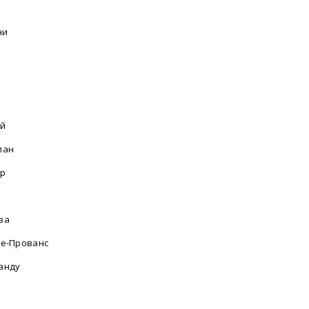
ни
Ай
лан
ар
за
де-Прованс
анду