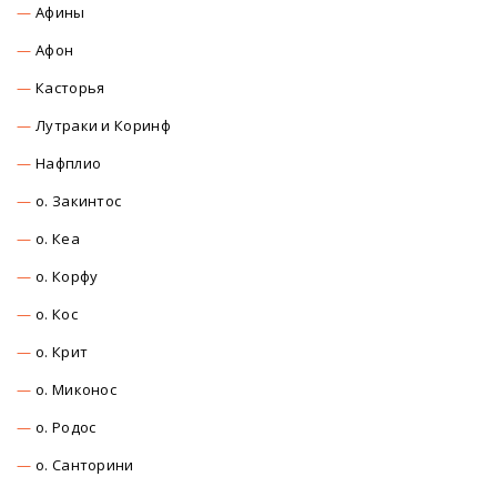
Афины
Афон
Касторья
Лутраки и Коринф
Нафплио
о. Закинтос
о. Кеа
о. Корфу
о. Кос
о. Крит
о. Миконос
о. Родос
о. Санторини