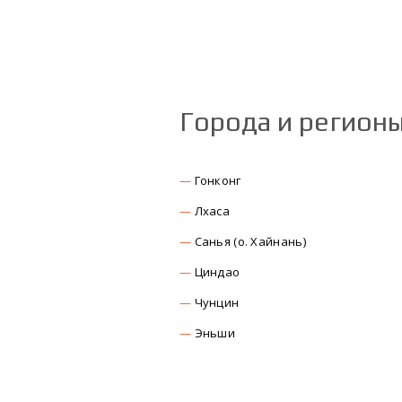
Города и регион
Гонконг
Лхаса
Санья (о. Хайнань)
Циндао
Чунцин
Эньши