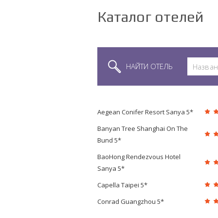
Каталог отелей
НАЙТИ ОТЕЛЬ
Aegean Conifer Resort Sanya 5*
Banyan Tree Shanghai On The
Bund 5*
BaoHong Rendezvous Hotel
Sanya 5*
Capella Taipei 5*
Conrad Guangzhou 5*