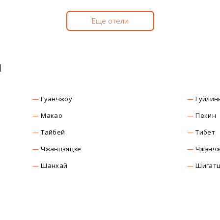
Еще отели
ы
Гуанчжоу
Гуйлин
Макао
Пекин
Тайбей
Тибет
Чжанцзяцзе
Чжэнч
Шанхай
Шигат