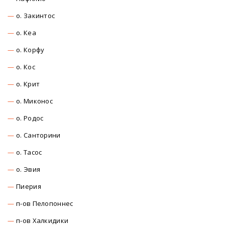
о. Закинтос
о. Кеа
о. Корфу
о. Кос
о. Крит
о. Миконос
о. Родос
о. Санторини
о. Тасос
о. Эвия
Пиерия
п-ов Пелопоннес
п-ов Халкидики