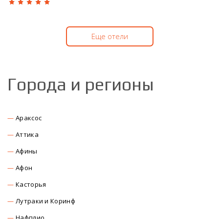
Еще отели
Города и регионы
Араксос
Аттика
Афины
Афон
Касторья
Лутраки и Коринф
Нафплио