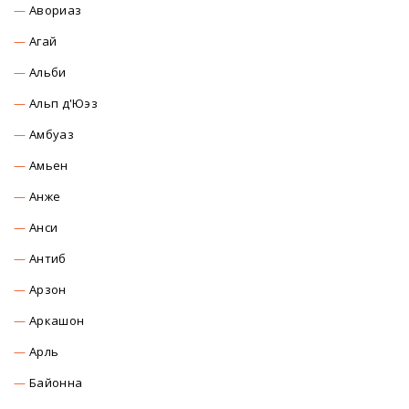
Авориаз
Агай
Альби
Альп д'Юэз
Амбуаз
Амьен
Анже
Анси
Антиб
Арзон
Аркашон
Арль
Байонна