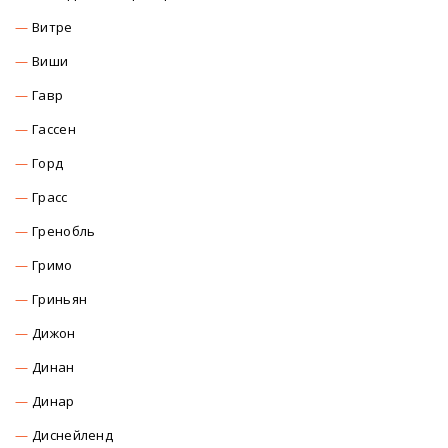
Витре
Виши
Гавр
Гассен
Горд
Грасс
Гренобль
Гримо
Гриньян
Дижон
Динан
Динар
Диснейленд