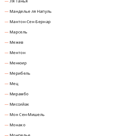
Ля Танья
Манделье ля Напуль
Мантон-Сен-Бернар
Марсель
Межев
Ментон
Менюир
Мерибель
Мец
Мирамбо
Миссийак
Мон Сен-Мишель
Монако
Монпелье