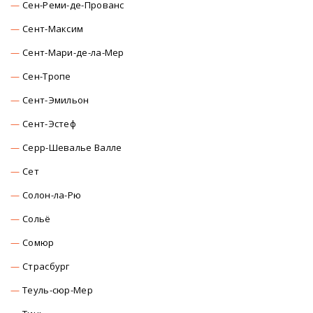
Сен-Реми-де-Прованс
Сент-Максим
Сент-Мари-де-ла-Мер
Сен-Тропе
Сент-Эмильон
Сент-Эстеф
Серр-Шевалье Валле
Сет
Солон-ла-Рю
Сольё
Сомюр
Страсбург
Теуль-сюр-Мер