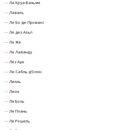
Ла Круа-Вальме
Лаваль
Ле Бо-де-Прованс
Ле дез Альп
Ле Же
Ле Лаванду
Лез Арк
Ле-Сабль-д’Олон
Лилль
Лион
Ля Боль
Ля Плань
Ля Рошель