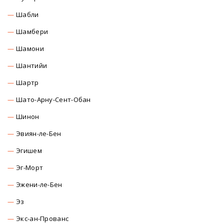
Шабли
Шамбери
Шамони
Шантийи
Шартр
Шато-Арну-Сент-Обан
Шинон
Эвиян-ле-Бен
Эгишем
Эг-Морт
Эжени-ле-Бен
Эз
Экс-ан-Прованс