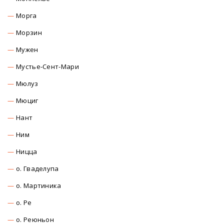
Морга
Морзин
Мужен
Мустье-Сент-Мари
Мюлуз
Мюциг
Нант
Ним
Ницца
о. Гваделупа
о. Мартиника
о. Ре
о. Реюньон