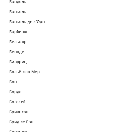
Бандоль
Баньоль
Баньоль-де-л'Орн
Барбизон
Бельфор
Беноде
Биарриц
Больё-сюр-Мер
Бон
Бордо
Босолей
Бриансон
Брид-ле-Бэн
Бриньоль