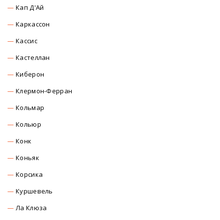
Кап Д'Ай
Каркасcон
Касcиc
Кастеллан
Киберон
Клермон-Ферран
Кольмар
Кольюр
Конк
Коньяк
Корсика
Куршевель
Ла Клюза