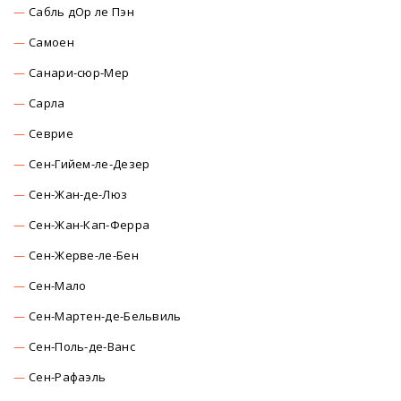
Сабль дОр ле Пэн
Самоен
Санари-сюр-Мер
Сарла
Севрие
Сен-Гийем-ле-Дезер
Сен-Жан-де-Люз
Сен-Жан-Кап-Ферра
Сен-Жерве-ле-Бен
Сен-Мало
Сен-Мартен-де-Бельвиль
Сен-Поль-де-Ванс
Сен-Рафаэль