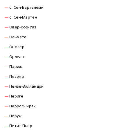
о. Сен-Бартелеми
о. Сен-Мартен
Овер-сюр-Уаз
Ольмето
Онфлёр
Орлеан
Париж
Пезена
Пейзе-Валландри
Перигё
Перрос-Гирек
Перуж
Петит-Пьер