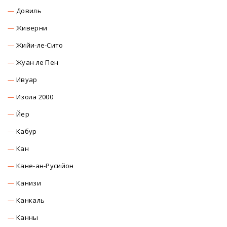
Довиль
Живерни
Жийи-ле-Сито
Жуан ле Пен
Ивуар
Изола 2000
Йер
Кабур
Кан
Кане-ан-Русийон
Канизи
Канкаль
Канны