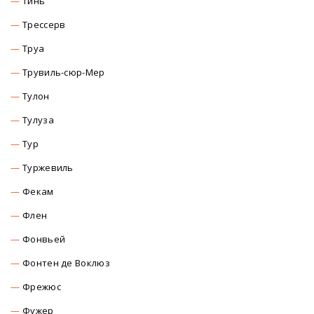
Тинь
Трессерв
Труа
Трувиль-сюр-Мер
Тулон
Тулуза
Тур
Туржевиль
Фекам
Флен
Фонвьей
Фонтен де Воклюз
Фрежюс
Фужер