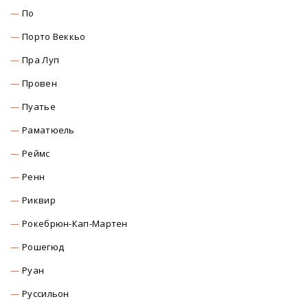
По
Порто Веккьо
Пра Луп
Провен
Пуатье
Раматюель
Реймс
Ренн
Риквир
Рокебрюн-Кап-Мартен
Рошегюд
Руан
Руссильон