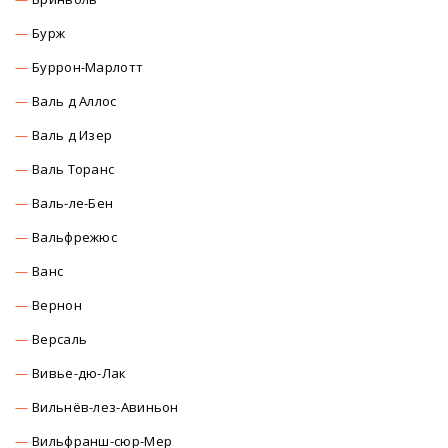
Бурж
Буррон-Марлотт
Валь д Аллос
Валь д Изер
Валь Торанс
Валь-ле-Бен
Вальфрежюс
Ванс
Вернон
Версаль
Вивье-дю-Лак
Вильнёв-лез-Авиньон
Вильфранш-сюр-Мер