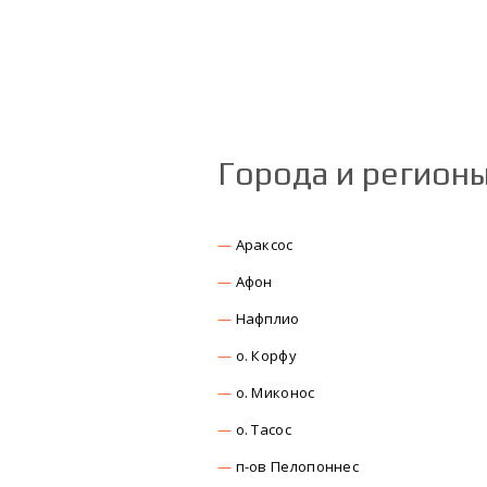
Города и регион
Араксос
Афон
Нафплио
о. Корфу
о. Миконос
о. Тасос
п-ов Пелопоннес