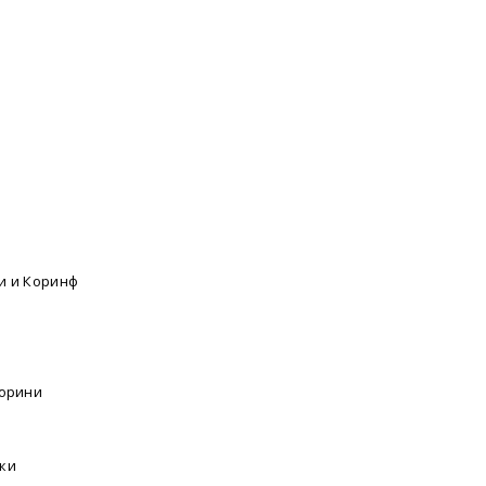
и и Коринф
торини
я
ки