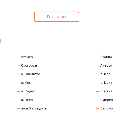
Еще отели
ы
Аттика
Афины
Касторья
Лутрак
о. Закинтос
о. Кеа
о. Кос
о. Крит
о. Родос
о. Сан
о. Эвия
Пиери
п-ов Халкидики
Салони