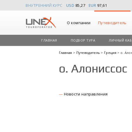
ВНУТРЕННИЙ КУРС
USD
85,27
EUR
97,61
О компании
Путеводитель
ГЛАВНАЯ
ПОДБОР ТУРА
ЛИЧНЫЙ КАБ
Главная
>
Путеводитель
>
Греция
> о. Ало
о. Алониссос
Новости направления